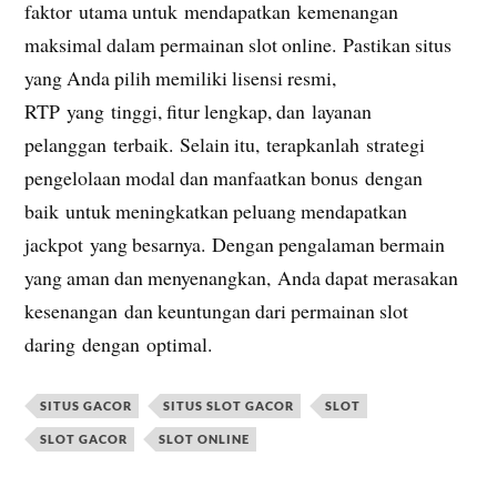
faktor utama untuk mendapatkan kemenangan
maksimal dalam permainan slot online. Pastikan situs
yang Anda pilih memiliki lisensi resmi,
RTP yang tinggi, fitur lengkap, dan layanan
pelanggan terbaik. Selain itu, terapkanlah strategi
pengelolaan modal dan manfaatkan bonus dengan
baik untuk meningkatkan peluang mendapatkan
jackpot yang besarnya. Dengan pengalaman bermain
yang aman dan menyenangkan, Anda dapat merasakan
kesenangan dan keuntungan dari permainan slot
daring dengan optimal.
SITUS GACOR
SITUS SLOT GACOR
SLOT
SLOT GACOR
SLOT ONLINE