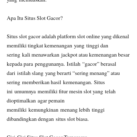
Apa Itu Situs Slot Gacor?
Situs slot gacor adalah platform slot online yang dikenal
memiliki tingkat kemenangan yang tinggi dan
sering kali menawarkan jackpot atau kemenangan besar
kepada para penggunanya. Istilah “gacor” berasal
dari istilah slang yang berarti “sering menang” atau
sering memberikan hasil kemenangan. Situs
ini umumnya memiliki fitur mesin slot yang telah
dioptimalkan agar pemain
memiliki kemungkinan menang lebih tinggi
dibandingkan dengan situs slot biasa.