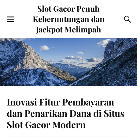
Slot Gacor Penuh
Keberuntungan dan
Jackpot Melimpah
Inovasi Fitur Pembayaran
dan Penarikan Dana di Situs
Slot Gacor Modern