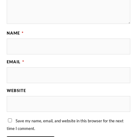
NAME
*
EMAIL
*
WEBSITE
Save my name, email, and website in this browser for the next
time I comment.