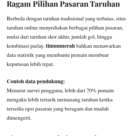
Ragam Pilihan Pasaran Taruhan
Berbeda dengan taruhan tradisional yang terbatas, situs
taruhan online menyediakan berbagai pilihan pasaran,
mulai dari taruhan skor akhir, jumlah gol, hingga
timunmerah
kombinasi parlay.
bahkan menawarkan
data statistik yang membantu pemain membuat
keputusan lebih tepat.
Contoh data pendukung:
Menurut survei pengguna, lebih dari 70% pemain
mengaku lebih tertarik memasang taruhan ketika
tersedia opsi pasaran yang beragam dan mudah
dimengerti.