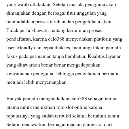
yang wajib dilakukan. Setelah masuk, pengguna akan
dimanjakan dengan berbagai fitur unggulan yang
memudahkan proses taruhan dan pengelolaan akun.
Tidak perlu khawatir tentang kerumitan proses
pendaftaran, karena calo388 menyediakan platform yang
user-friendly dan cepat diakses, memungkinkan pemain
fokus pada permainan tanpa hambatan. Kualitas layanan
yang ditawarkan benar-benar mengedepankan
kenyamanan pengguna, sehingga pengalaman bermain
menjadi lebih menyenangkan.
Banyak pemain mengandalkan calo388 sebagai tempat
utama untuk menikmati toto slot online karena
reputasinya yang sudah terbukti selama bertahun-tahun.
Selain menawarkan berbagai macam game slot dari