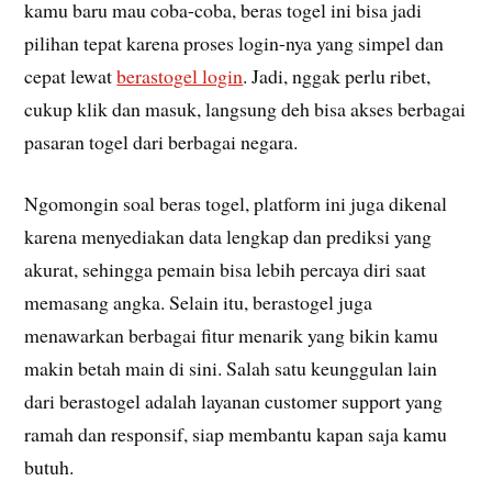
kamu baru mau coba-coba, beras togel ini bisa jadi
pilihan tepat karena proses login-nya yang simpel dan
cepat lewat
berastogel login
. Jadi, nggak perlu ribet,
cukup klik dan masuk, langsung deh bisa akses berbagai
pasaran togel dari berbagai negara.
Ngomongin soal beras togel, platform ini juga dikenal
karena menyediakan data lengkap dan prediksi yang
akurat, sehingga pemain bisa lebih percaya diri saat
memasang angka. Selain itu, berastogel juga
menawarkan berbagai fitur menarik yang bikin kamu
makin betah main di sini. Salah satu keunggulan lain
dari berastogel adalah layanan customer support yang
ramah dan responsif, siap membantu kapan saja kamu
butuh.