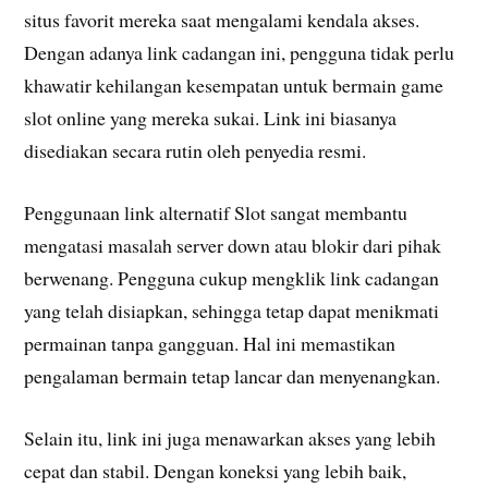
situs favorit mereka saat mengalami kendala akses.
Dengan adanya link cadangan ini, pengguna tidak perlu
khawatir kehilangan kesempatan untuk bermain game
slot online yang mereka sukai. Link ini biasanya
disediakan secara rutin oleh penyedia resmi.
Penggunaan link alternatif Slot sangat membantu
mengatasi masalah server down atau blokir dari pihak
berwenang. Pengguna cukup mengklik link cadangan
yang telah disiapkan, sehingga tetap dapat menikmati
permainan tanpa gangguan. Hal ini memastikan
pengalaman bermain tetap lancar dan menyenangkan.
Selain itu, link ini juga menawarkan akses yang lebih
cepat dan stabil. Dengan koneksi yang lebih baik,