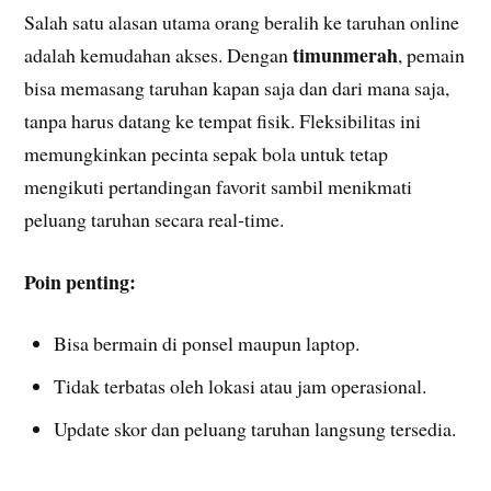
Salah satu alasan utama orang beralih ke taruhan online
timunmerah
adalah kemudahan akses. Dengan
, pemain
bisa memasang taruhan kapan saja dan dari mana saja,
tanpa harus datang ke tempat fisik. Fleksibilitas ini
memungkinkan pecinta sepak bola untuk tetap
mengikuti pertandingan favorit sambil menikmati
peluang taruhan secara real-time.
Poin penting:
Bisa bermain di ponsel maupun laptop.
Tidak terbatas oleh lokasi atau jam operasional.
Update skor dan peluang taruhan langsung tersedia.