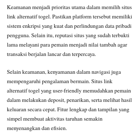
Keamanan menjadi prioritas utama dalam memilih situs
link alternatif togel. Pastikan platform tersebut memiliki
sistem enkripsi yang kuat dan perlindungan data pribadi
pengguna. Selain itu, reputasi situs yang sudah terbukti
lama melayani para pemain menjadi nilai tambah agar
transaksi berjalan lancar dan terpercaya.
Selain keamanan, kenyamanan dalam navigasi juga
mempengaruhi pengalaman bermain. Situs link
alternatif togel yang user-friendly memudahkan pemain
dalam melakukan deposit, penarikan, serta melihat hasil
keluaran secara cepat. Fitur lengkap dan tampilan yang
simpel membuat aktivitas taruhan semakin
menyenangkan dan efisien.