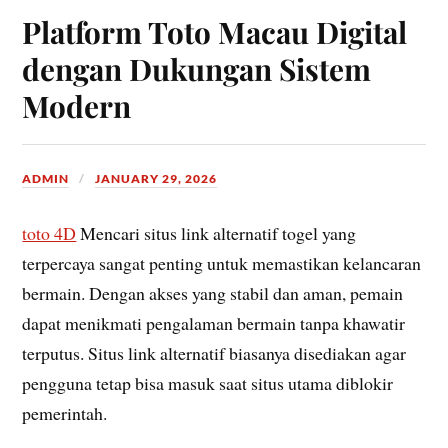
Platform Toto Macau Digital
dengan Dukungan Sistem
Modern
ADMIN
JANUARY 29, 2026
toto 4D
Mencari situs link alternatif togel yang
terpercaya sangat penting untuk memastikan kelancaran
bermain. Dengan akses yang stabil dan aman, pemain
dapat menikmati pengalaman bermain tanpa khawatir
terputus. Situs link alternatif biasanya disediakan agar
pengguna tetap bisa masuk saat situs utama diblokir
pemerintah.