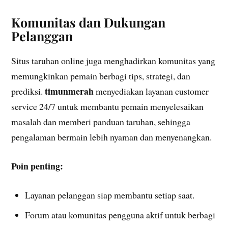
Komunitas dan Dukungan
Pelanggan
Situs taruhan online juga menghadirkan komunitas yang
memungkinkan pemain berbagi tips, strategi, dan
timunmerah
prediksi.
menyediakan layanan customer
service 24/7 untuk membantu pemain menyelesaikan
masalah dan memberi panduan taruhan, sehingga
pengalaman bermain lebih nyaman dan menyenangkan.
Poin penting:
Layanan pelanggan siap membantu setiap saat.
Forum atau komunitas pengguna aktif untuk berbagi