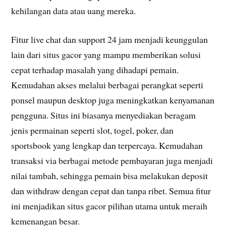
kehilangan data atau uang mereka.
Fitur live chat dan support 24 jam menjadi keunggulan
lain dari situs gacor yang mampu memberikan solusi
cepat terhadap masalah yang dihadapi pemain.
Kemudahan akses melalui berbagai perangkat seperti
ponsel maupun desktop juga meningkatkan kenyamanan
pengguna. Situs ini biasanya menyediakan beragam
jenis permainan seperti slot, togel, poker, dan
sportsbook yang lengkap dan terpercaya. Kemudahan
transaksi via berbagai metode pembayaran juga menjadi
nilai tambah, sehingga pemain bisa melakukan deposit
dan withdraw dengan cepat dan tanpa ribet. Semua fitur
ini menjadikan situs gacor pilihan utama untuk meraih
kemenangan besar.