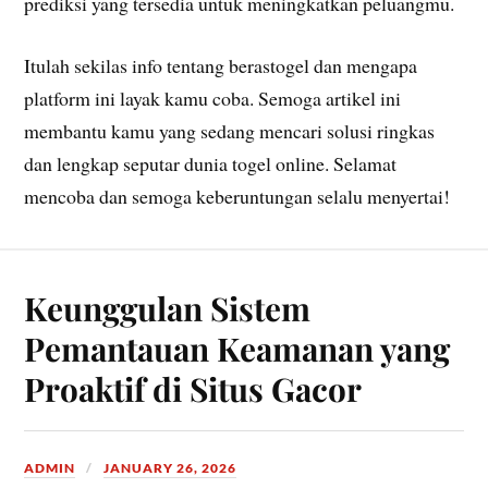
prediksi yang tersedia untuk meningkatkan peluangmu.
Itulah sekilas info tentang berastogel dan mengapa
platform ini layak kamu coba. Semoga artikel ini
membantu kamu yang sedang mencari solusi ringkas
dan lengkap seputar dunia togel online. Selamat
mencoba dan semoga keberuntungan selalu menyertai!
Keunggulan Sistem
Pemantauan Keamanan yang
Proaktif di Situs Gacor
ADMIN
JANUARY 26, 2026