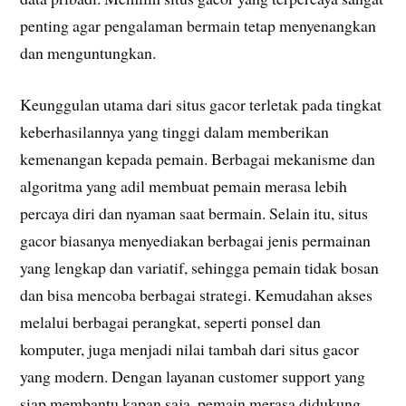
penting agar pengalaman bermain tetap menyenangkan
dan menguntungkan.
Keunggulan utama dari situs gacor terletak pada tingkat
keberhasilannya yang tinggi dalam memberikan
kemenangan kepada pemain. Berbagai mekanisme dan
algoritma yang adil membuat pemain merasa lebih
percaya diri dan nyaman saat bermain. Selain itu, situs
gacor biasanya menyediakan berbagai jenis permainan
yang lengkap dan variatif, sehingga pemain tidak bosan
dan bisa mencoba berbagai strategi. Kemudahan akses
melalui berbagai perangkat, seperti ponsel dan
komputer, juga menjadi nilai tambah dari situs gacor
yang modern. Dengan layanan customer support yang
siap membantu kapan saja, pemain merasa didukung