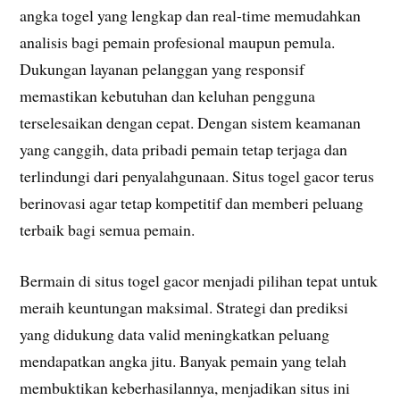
angka togel yang lengkap dan real-time memudahkan
analisis bagi pemain profesional maupun pemula.
Dukungan layanan pelanggan yang responsif
memastikan kebutuhan dan keluhan pengguna
terselesaikan dengan cepat. Dengan sistem keamanan
yang canggih, data pribadi pemain tetap terjaga dan
terlindungi dari penyalahgunaan. Situs togel gacor terus
berinovasi agar tetap kompetitif dan memberi peluang
terbaik bagi semua pemain.
Bermain di situs togel gacor menjadi pilihan tepat untuk
meraih keuntungan maksimal. Strategi dan prediksi
yang didukung data valid meningkatkan peluang
mendapatkan angka jitu. Banyak pemain yang telah
membuktikan keberhasilannya, menjadikan situs ini