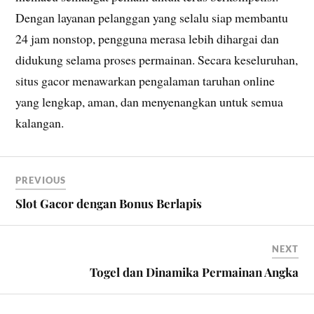
Dengan layanan pelanggan yang selalu siap membantu
24 jam nonstop, pengguna merasa lebih dihargai dan
didukung selama proses permainan. Secara keseluruhan,
situs gacor menawarkan pengalaman taruhan online
yang lengkap, aman, dan menyenangkan untuk semua
kalangan.
PREVIOUS
Slot Gacor dengan Bonus Berlapis
NEXT
Togel dan Dinamika Permainan Angka