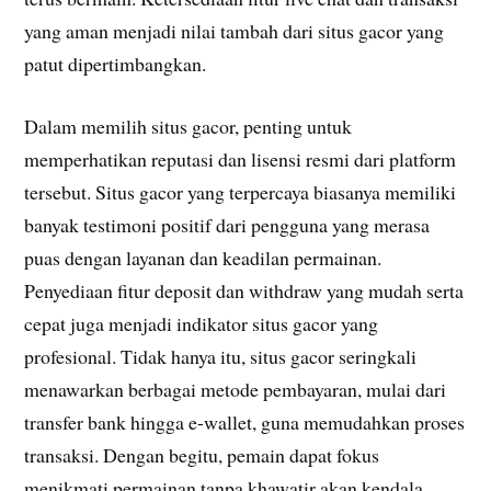
yang aman menjadi nilai tambah dari situs gacor yang
patut dipertimbangkan.
Dalam memilih situs gacor, penting untuk
memperhatikan reputasi dan lisensi resmi dari platform
tersebut. Situs gacor yang terpercaya biasanya memiliki
banyak testimoni positif dari pengguna yang merasa
puas dengan layanan dan keadilan permainan.
Penyediaan fitur deposit dan withdraw yang mudah serta
cepat juga menjadi indikator situs gacor yang
profesional. Tidak hanya itu, situs gacor seringkali
menawarkan berbagai metode pembayaran, mulai dari
transfer bank hingga e-wallet, guna memudahkan proses
transaksi. Dengan begitu, pemain dapat fokus
menikmati permainan tanpa khawatir akan kendala