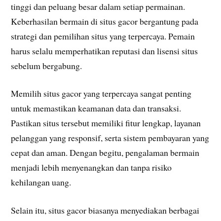
tinggi dan peluang besar dalam setiap permainan.
Keberhasilan bermain di situs gacor bergantung pada
strategi dan pemilihan situs yang terpercaya. Pemain
harus selalu memperhatikan reputasi dan lisensi situs
sebelum bergabung.
Memilih situs gacor yang terpercaya sangat penting
untuk memastikan keamanan data dan transaksi.
Pastikan situs tersebut memiliki fitur lengkap, layanan
pelanggan yang responsif, serta sistem pembayaran yang
cepat dan aman. Dengan begitu, pengalaman bermain
menjadi lebih menyenangkan dan tanpa risiko
kehilangan uang.
Selain itu, situs gacor biasanya menyediakan berbagai