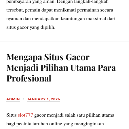
pembayaran yang aman. Dengan langkah-langkah
tersebut, pemain dapat menikmati permainan secara
nyaman dan mendapatkan keuntungan maksimal dari
situs gacor yang dipilih.
Mengapa Situs Gacor
Menjadi Pilihan Utama Para
Profesional
ADMIN
JANUARY 1, 2026
Situs
slot777
gacor menjadi salah satu pilihan utama
bagi pecinta taruhan online yang menginginkan