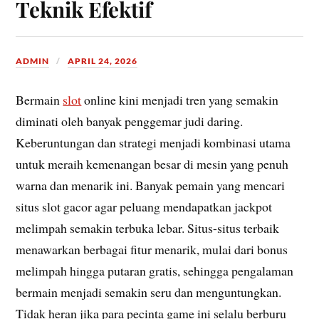
Teknik Efektif
ADMIN
APRIL 24, 2026
Bermain
slot
online kini menjadi tren yang semakin
diminati oleh banyak penggemar judi daring.
Keberuntungan dan strategi menjadi kombinasi utama
untuk meraih kemenangan besar di mesin yang penuh
warna dan menarik ini. Banyak pemain yang mencari
situs slot gacor agar peluang mendapatkan jackpot
melimpah semakin terbuka lebar. Situs-situs terbaik
menawarkan berbagai fitur menarik, mulai dari bonus
melimpah hingga putaran gratis, sehingga pengalaman
bermain menjadi semakin seru dan menguntungkan.
Tidak heran jika para pecinta game ini selalu berburu