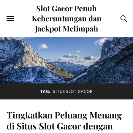
Slot Gacor Penuh
Keberuntungan dan
Jackpot Melimpah
TAG:
SITUS SLOT GACOR
Tingkatkan Peluang Menang
di Situs Slot Gacor dengan