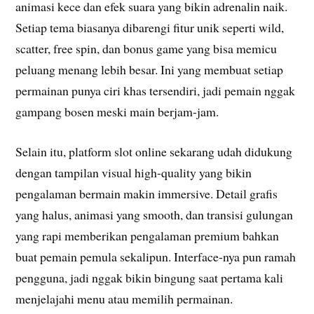
animasi kece dan efek suara yang bikin adrenalin naik.
Setiap tema biasanya dibarengi fitur unik seperti wild,
scatter, free spin, dan bonus game yang bisa memicu
peluang menang lebih besar. Ini yang membuat setiap
permainan punya ciri khas tersendiri, jadi pemain nggak
gampang bosen meski main berjam-jam.
Selain itu, platform slot online sekarang udah didukung
dengan tampilan visual high-quality yang bikin
pengalaman bermain makin immersive. Detail grafis
yang halus, animasi yang smooth, dan transisi gulungan
yang rapi memberikan pengalaman premium bahkan
buat pemain pemula sekalipun. Interface-nya pun ramah
pengguna, jadi nggak bikin bingung saat pertama kali
menjelajahi menu atau memilih permainan.