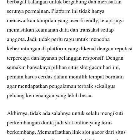
berbagai kalangan untuk bergabung dan merasakan
serunya permainan. Platform ini tidak hanya
menawarkan tampilan yang user-friendly, tetapi juga
memastikan keamanan data dan transaksi setiap
anggota. Jadi, tidak perlu ragu untuk mencoba
keberuntungan di platform yang dikenal dengan reputasi
terpercaya dan layanan pelanggan responsif. Dengan
semakin banyaknya pilihan situs slot gacor hari ini,
pemain harus cerdas dalam memilih tempat bermain
agar mendapatkan pengalaman terbaik sekaligus
peluang kemenangan yang lebih besar.
Akhirnya, tidak ada salahnya untuk selalu mengikuti
perkembangan dunia judi slot online yang terus
berkembang. Memanfaatkan link slot gacor dari situs