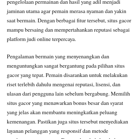
pengelolaan permainan dan hasil yang adil menjadi
jaminan utama agar pemain merasa nyaman dan yakin
saat bermain. Dengan berbagai fitur tersebut, situs gacor
mampu bersaing dan mempertahankan reputasi sebagai
platform judi online terpercaya.
Pengalaman bermain yang menyenangkan dan
menguntungkan sangat bergantung pada pilihan situs
gacor yang tepat. Pemain disarankan untuk melakukan
riset terlebih dahulu mengenai reputasi, lisensi, dan
ulasan dari pengguna lain sebelum bergabung. Memilih
situs gacor yang menawarkan bonus besar dan syarat
yang jelas akan membantu meningkatkan peluang
kemenangan. Pastikan juga situs tersebut menyediakan
layanan pelanggan yang responsif dan metode