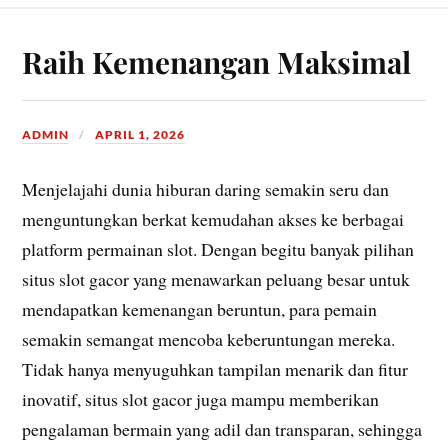
Raih Kemenangan Maksimal
ADMIN
APRIL 1, 2026
Menjelajahi dunia hiburan daring semakin seru dan
menguntungkan berkat kemudahan akses ke berbagai
platform permainan slot. Dengan begitu banyak pilihan
situs slot gacor yang menawarkan peluang besar untuk
mendapatkan kemenangan beruntun, para pemain
semakin semangat mencoba keberuntungan mereka.
Tidak hanya menyuguhkan tampilan menarik dan fitur
inovatif, situs slot gacor juga mampu memberikan
pengalaman bermain yang adil dan transparan, sehingga