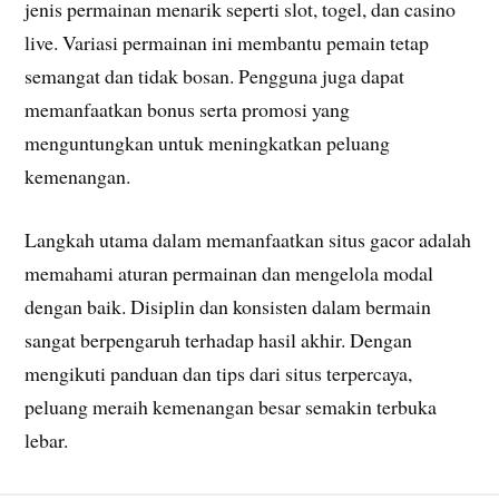
jenis permainan menarik seperti slot, togel, dan casino
live. Variasi permainan ini membantu pemain tetap
semangat dan tidak bosan. Pengguna juga dapat
memanfaatkan bonus serta promosi yang
menguntungkan untuk meningkatkan peluang
kemenangan.
Langkah utama dalam memanfaatkan situs gacor adalah
memahami aturan permainan dan mengelola modal
dengan baik. Disiplin dan konsisten dalam bermain
sangat berpengaruh terhadap hasil akhir. Dengan
mengikuti panduan dan tips dari situs terpercaya,
peluang meraih kemenangan besar semakin terbuka
lebar.