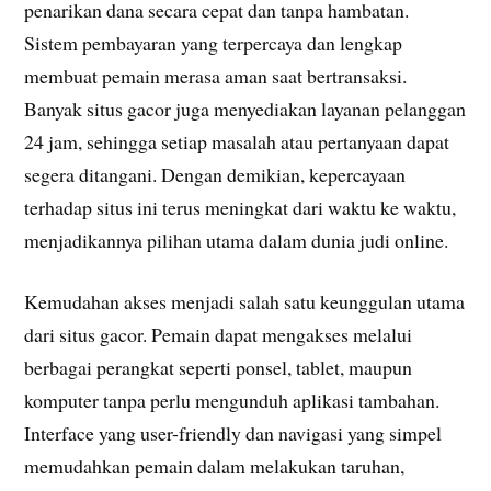
penarikan dana secara cepat dan tanpa hambatan.
Sistem pembayaran yang terpercaya dan lengkap
membuat pemain merasa aman saat bertransaksi.
Banyak situs gacor juga menyediakan layanan pelanggan
24 jam, sehingga setiap masalah atau pertanyaan dapat
segera ditangani. Dengan demikian, kepercayaan
terhadap situs ini terus meningkat dari waktu ke waktu,
menjadikannya pilihan utama dalam dunia judi online.
Kemudahan akses menjadi salah satu keunggulan utama
dari situs gacor. Pemain dapat mengakses melalui
berbagai perangkat seperti ponsel, tablet, maupun
komputer tanpa perlu mengunduh aplikasi tambahan.
Interface yang user-friendly dan navigasi yang simpel
memudahkan pemain dalam melakukan taruhan,