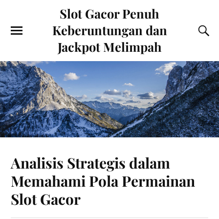
Slot Gacor Penuh
Keberuntungan dan
Jackpot Melimpah
Analisis Strategis dalam
Memahami Pola Permainan
Slot Gacor