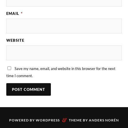
EMAIL
*
WEBSITE
Save my name, email, and website in this browser for the next
time I comment.
&
POWERED BY
WORDPRESS
THEME BY
ANDERS NORÉN