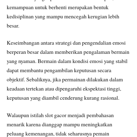
kemampuan untuk berhenti merupakan bentuk
kedisiplinan yang mampu mencegah kerugian lebih
besar.
Keseimbangan antara strategi dan pengendalian emosi
berperan besar dalam memberikan pengalaman bermain
yang nyaman. Bermain dalam kondisi emosi yang stabil
dapat membantu pengambilan keputusan secara
objektif. Sebaliknya, jika permainan dilakukan dalam
keadaan tertekan atau dipengaruhi ekspektasi tinggi,
keputusan yang diambil cenderung kurang rasional.
Walaupun istilah slot gacor menjadi pembahasan
menarik karena dianggap mampu meningkatkan
peluang kemenangan, tidak seharusnya pemain