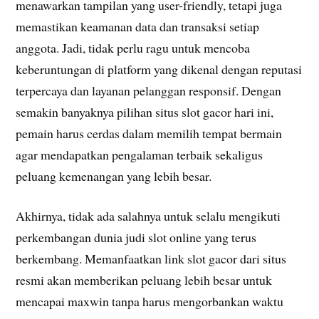
menawarkan tampilan yang user-friendly, tetapi juga
memastikan keamanan data dan transaksi setiap
anggota. Jadi, tidak perlu ragu untuk mencoba
keberuntungan di platform yang dikenal dengan reputasi
terpercaya dan layanan pelanggan responsif. Dengan
semakin banyaknya pilihan situs slot gacor hari ini,
pemain harus cerdas dalam memilih tempat bermain
agar mendapatkan pengalaman terbaik sekaligus
peluang kemenangan yang lebih besar.
Akhirnya, tidak ada salahnya untuk selalu mengikuti
perkembangan dunia judi slot online yang terus
berkembang. Memanfaatkan link slot gacor dari situs
resmi akan memberikan peluang lebih besar untuk
mencapai maxwin tanpa harus mengorbankan waktu