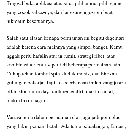
Tinggal buka aplikasi atau situs pilihanmu, pilih game
yang cocok vibes-nya, dan langsung nge-spin buat
nikmatin keseruannya.
Salah satu alasan kenapa permainan ini begitu digemari
adalah karena cara mainnya yang simpel banget. Kamu
nggak perlu hafalin aturan rumit, strategi ribet, atau
kombinasi tertentu seperti di beberapa permainan lain.
Cukup tekan tombol spin, duduk manis, dan biarkan
gulungan bekerja. Tapi kesederhanaan inilah yang justru
bikin slot punya daya tarik tersendiri: makin santai,
makin bikin nagih.
Variasi tema dalam permainan slot juga jadi poin plus
yang bikin pemain betah. Ada tema petualangan, fantasi,