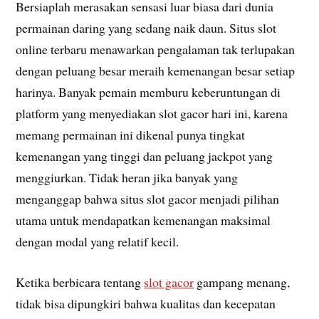
Bersiaplah merasakan sensasi luar biasa dari dunia
permainan daring yang sedang naik daun. Situs slot
online terbaru menawarkan pengalaman tak terlupakan
dengan peluang besar meraih kemenangan besar setiap
harinya. Banyak pemain memburu keberuntungan di
platform yang menyediakan slot gacor hari ini, karena
memang permainan ini dikenal punya tingkat
kemenangan yang tinggi dan peluang jackpot yang
menggiurkan. Tidak heran jika banyak yang
menganggap bahwa situs slot gacor menjadi pilihan
utama untuk mendapatkan kemenangan maksimal
dengan modal yang relatif kecil.
Ketika berbicara tentang
slot gacor
gampang menang,
tidak bisa dipungkiri bahwa kualitas dan kecepatan