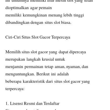
dioptimalkan agar pemain
memiliki kemungkinan menang lebih tinggi
dibandingkan dengan situs slot biasa.
Ciri-Ciri Situs Slot Gacor Terpercaya
Memilih situs slot gacor yang dapat dipercaya
merupakan langkah krusial untuk
menjamin permainan tetap aman, nyaman, dan
menguntungkan. Berikut ini adalah
beberapa karakteristik dari situs slot gacor yang
terpercaya:
1. Lisensi Resmi dan Terdaftar