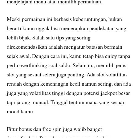
menjelajahi menu atau memilih permainan.
Meski permainan ini berbasis keberuntungan, bukan
berarti kamu nggak bisa menerapkan pendekatan yang
lebih bijak. Salah satu tips yang sering
direkomendasikan adalah mengatur batasan bermain
sejak awal. Dengan cara ini, kamu tetap bisa enjoy tanpa
perlu overthinking soal saldo. Selain itu, memilih jenis
slot yang sesuai selera juga penting. Ada slot volatilitas
rendah dengan kemenangan kecil namun sering, dan ada
juga yang volatilitas tinggi dengan potensi jackpot besar
tapi jarang muncul. Tinggal tentuin mana yang sesuai
mood kamu.
Fitur bonus dan free spin juga wajib banget