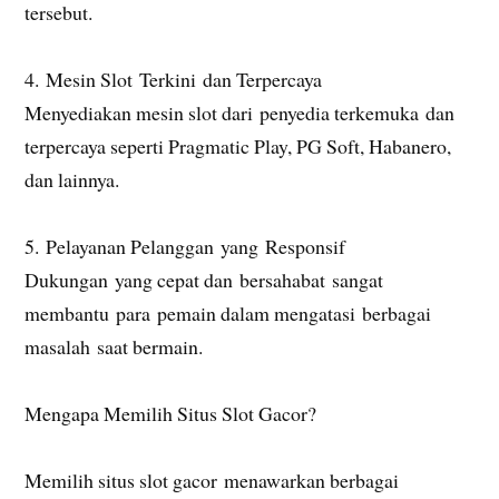
tersebut.
4. Mesin Slot Terkini dan Terpercaya
Menyediakan mesin slot dari penyedia terkemuka dan
terpercaya seperti Pragmatic Play, PG Soft, Habanero,
dan lainnya.
5. Pelayanan Pelanggan yang Responsif
Dukungan yang cepat dan bersahabat sangat
membantu para pemain dalam mengatasi berbagai
masalah saat bermain.
Mengapa Memilih Situs Slot Gacor?
Memilih situs slot gacor menawarkan berbagai