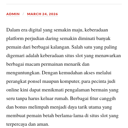
ADMIN
MARCH 24, 2026
Dalam era digital yang semakin maju, keberadaan
platform perjudian daring semakin diminati banyak
pemain dari berbagai kalangan. Salah satu yang paling
digemari adalah keberadaan situs slot yang menawarkan
berbagai macam permainan menarik dan
menguntungkan. Dengan kemudahan akses melalui
perangkat ponsel maupun komputer, para pecinta judi
online kini dapat menikmati pengalaman bermain yang
seru tanpa harus keluar rumah. Berbagai fitur canggih
dan bonus melimpah menjadi daya tarik utama yang
membuat pemain betah berlama-lama di situs slot yang
terpercaya dan aman.