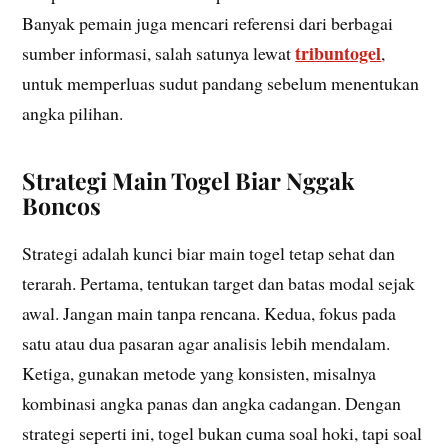
Banyak pemain juga mencari referensi dari berbagai
tribuntogel
sumber informasi, salah satunya lewat
,
untuk memperluas sudut pandang sebelum menentukan
angka pilihan.
Strategi Main Togel Biar Nggak
Boncos
Strategi adalah kunci biar main togel tetap sehat dan
terarah. Pertama, tentukan target dan batas modal sejak
awal. Jangan main tanpa rencana. Kedua, fokus pada
satu atau dua pasaran agar analisis lebih mendalam.
Ketiga, gunakan metode yang konsisten, misalnya
kombinasi angka panas dan angka cadangan. Dengan
strategi seperti ini, togel bukan cuma soal hoki, tapi soal