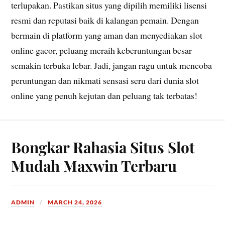
terlupakan. Pastikan situs yang dipilih memiliki lisensi
resmi dan reputasi baik di kalangan pemain. Dengan
bermain di platform yang aman dan menyediakan slot
online gacor, peluang meraih keberuntungan besar
semakin terbuka lebar. Jadi, jangan ragu untuk mencoba
peruntungan dan nikmati sensasi seru dari dunia slot
online yang penuh kejutan dan peluang tak terbatas!
Bongkar Rahasia Situs Slot
Mudah Maxwin Terbaru
ADMIN
MARCH 24, 2026