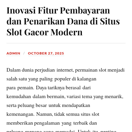
Inovasi Fitur Pembayaran
dan Penarikan Dana di Situs
Slot Gacor Modern
ADMIN
OCTOBER 27, 2025
Dalam dunia perjudian internet, permainan slot menjadi
salah satu yang paling populer di kalangan
para pemain. Daya tariknya berasal dari
kemudahan dalam bermain, variasi tema yang menarik,
serta peluang besar untuk mendapatkan
kemenangan. Namun, tidak semua situs slot
memberikan pengalaman yang terbaik dan
peluang menang yang memadai. Untuk itu, penting