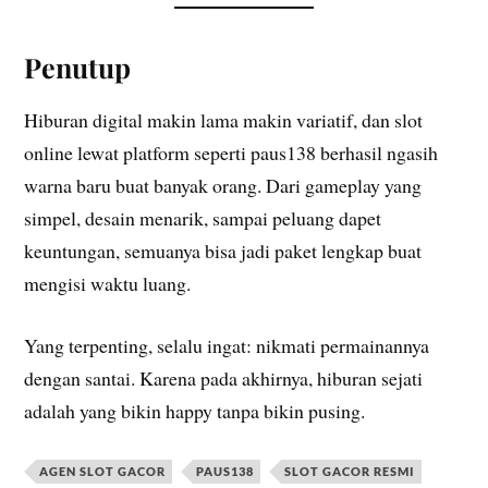
Penutup
Hiburan digital makin lama makin variatif, dan slot
online lewat platform seperti paus138 berhasil ngasih
warna baru buat banyak orang. Dari gameplay yang
simpel, desain menarik, sampai peluang dapet
keuntungan, semuanya bisa jadi paket lengkap buat
mengisi waktu luang.
Yang terpenting, selalu ingat: nikmati permainannya
dengan santai. Karena pada akhirnya, hiburan sejati
adalah yang bikin happy tanpa bikin pusing.
AGEN SLOT GACOR
PAUS138
SLOT GACOR RESMI