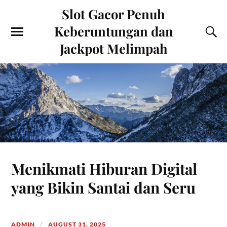
Slot Gacor Penuh
Keberuntungan dan
Jackpot Melimpah
Menikmati Hiburan Digital
yang Bikin Santai dan Seru
ADMIN
AUGUST 31, 2025