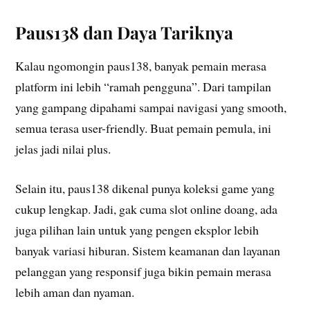
Paus138 dan Daya Tariknya
Kalau ngomongin paus138, banyak pemain merasa
platform ini lebih “ramah pengguna”. Dari tampilan
yang gampang dipahami sampai navigasi yang smooth,
semua terasa user-friendly. Buat pemain pemula, ini
jelas jadi nilai plus.
Selain itu, paus138 dikenal punya koleksi game yang
cukup lengkap. Jadi, gak cuma slot online doang, ada
juga pilihan lain untuk yang pengen eksplor lebih
banyak variasi hiburan. Sistem keamanan dan layanan
pelanggan yang responsif juga bikin pemain merasa
lebih aman dan nyaman.