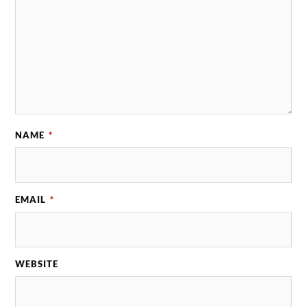
NAME
*
EMAIL
*
WEBSITE