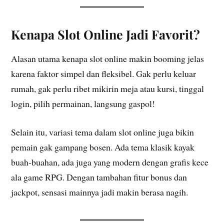
Kenapa Slot Online Jadi Favorit?
Alasan utama kenapa slot online makin booming jelas
karena faktor simpel dan fleksibel. Gak perlu keluar
rumah, gak perlu ribet mikirin meja atau kursi, tinggal
login, pilih permainan, langsung gaspol!
Selain itu, variasi tema dalam slot online juga bikin
pemain gak gampang bosen. Ada tema klasik kayak
buah-buahan, ada juga yang modern dengan grafis kece
ala game RPG. Dengan tambahan fitur bonus dan
jackpot, sensasi mainnya jadi makin berasa nagih.