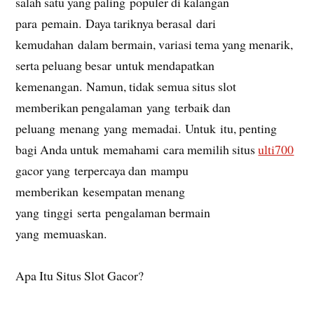
salah satu yang paling populer di kalangan
para pemain. Daya tariknya berasal dari
kemudahan dalam bermain, variasi tema yang menarik,
serta peluang besar untuk mendapatkan
kemenangan. Namun, tidak semua situs slot
memberikan pengalaman yang terbaik dan
peluang menang yang memadai. Untuk itu, penting
bagi Anda untuk memahami cara memilih situs
ulti700
gacor yang terpercaya dan mampu
memberikan kesempatan menang
yang tinggi serta pengalaman bermain
yang memuaskan.
Apa Itu Situs Slot Gacor?