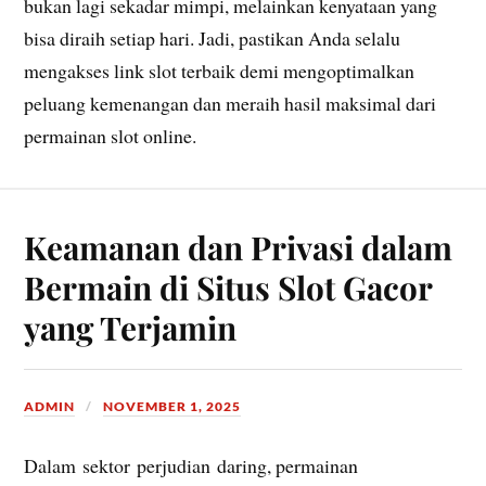
bukan lagi sekadar mimpi, melainkan kenyataan yang
bisa diraih setiap hari. Jadi, pastikan Anda selalu
mengakses link slot terbaik demi mengoptimalkan
peluang kemenangan dan meraih hasil maksimal dari
permainan slot online.
Keamanan dan Privasi dalam
Bermain di Situs Slot Gacor
yang Terjamin
ADMIN
NOVEMBER 1, 2025
Dalam sektor perjudian daring, permainan