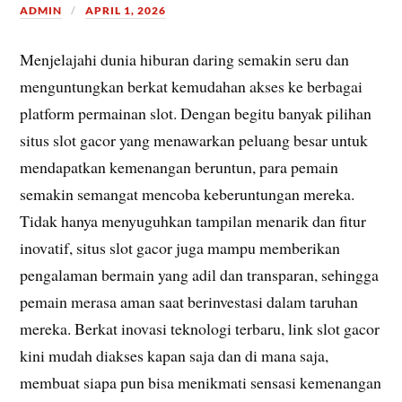
ADMIN
APRIL 1, 2026
Menjelajahi dunia hiburan daring semakin seru dan
menguntungkan berkat kemudahan akses ke berbagai
platform permainan slot. Dengan begitu banyak pilihan
situs slot gacor yang menawarkan peluang besar untuk
mendapatkan kemenangan beruntun, para pemain
semakin semangat mencoba keberuntungan mereka.
Tidak hanya menyuguhkan tampilan menarik dan fitur
inovatif, situs slot gacor juga mampu memberikan
pengalaman bermain yang adil dan transparan, sehingga
pemain merasa aman saat berinvestasi dalam taruhan
mereka. Berkat inovasi teknologi terbaru, link slot gacor
kini mudah diakses kapan saja dan di mana saja,
membuat siapa pun bisa menikmati sensasi kemenangan