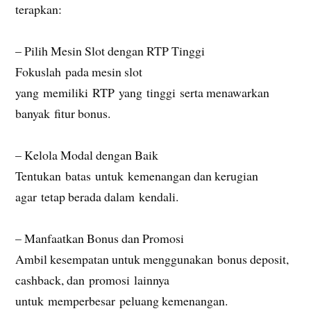
terapkan:
– Pilih Mesin Slot dengan RTP Tinggi
Fokuslah pada mesin slot
yang memiliki RTP yang tinggi serta menawarkan
banyak fitur bonus.
– Kelola Modal dengan Baik
Tentukan batas untuk kemenangan dan kerugian
agar tetap berada dalam kendali.
– Manfaatkan Bonus dan Promosi
Ambil kesempatan untuk menggunakan bonus deposit,
cashback, dan promosi lainnya
untuk memperbesar peluang kemenangan.