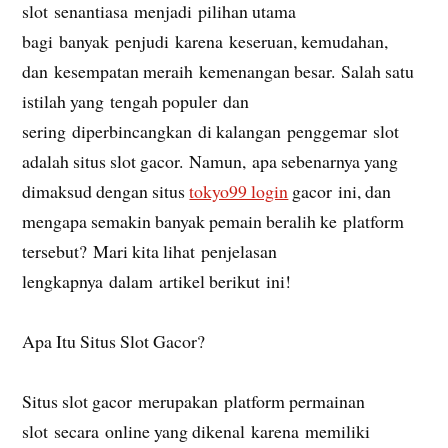
slot senantiasa menjadi pilihan utama
bagi banyak penjudi karena keseruan, kemudahan,
dan kesempatan meraih kemenangan besar. Salah satu
istilah yang tengah populer dan
sering diperbincangkan di kalangan penggemar slot
adalah situs slot gacor. Namun, apa sebenarnya yang
dimaksud dengan situs
tokyo99 login
gacor ini, dan
mengapa semakin banyak pemain beralih ke platform
tersebut? Mari kita lihat penjelasan
lengkapnya dalam artikel berikut ini!
Apa Itu Situs Slot Gacor?
Situs slot gacor merupakan platform permainan
slot secara online yang dikenal karena memiliki