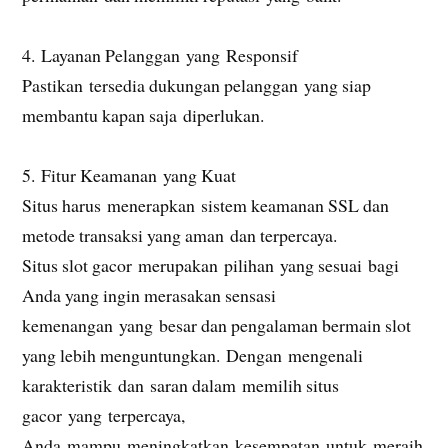
4. Layanan Pelanggan yang Responsif
Pastikan tersedia dukungan pelanggan yang siap
membantu kapan saja diperlukan.
5. Fitur Keamanan yang Kuat
Situs harus menerapkan sistem keamanan SSL dan
metode transaksi yang aman dan terpercaya.
Situs slot gacor merupakan pilihan yang sesuai bagi
Anda yang ingin merasakan sensasi
kemenangan yang besar dan pengalaman bermain slot
yang lebih menguntungkan. Dengan mengenali
karakteristik dan saran dalam memilih situs
gacor yang terpercaya,
Anda mampu meningkatkan kesempatan untuk meraih