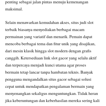
penting sebagai jalan pintas menuju kemenangan
maksimal.
Selain menawarkan kemudahan akses, situs judi slot
terbaik biasanya menyediakan berbagai macam
permainan yang variatif dan menarik. Pemain dapat
mencoba berbagai tema dan fitur unik yang disajikan,
dari mesin klasik hingga slot modern dengan grafis
canggih. Ketersediaan link slot gacor yang selalu aktif
dan terpercaya menjadi kunci utama agar proses
bermain tetap lancar tanpa hambatan teknis. Banyak
pengguna mengandalkan situs gacor sebagai solusi
cepat untuk mendapatkan pengalaman bermain yang
menyenangkan sekaligus menguntungkan. Tidak heran
jika keberuntungan dan keberhasilan mereka sering kali