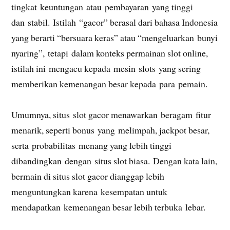
tingkat keuntungan atau pembayaran yang tinggi
dan stabil. Istilah “gacor” berasal dari bahasa Indonesia
yang berarti “bersuara keras” atau “mengeluarkan bunyi
nyaring”, tetapi dalam konteks permainan slot online,
istilah ini mengacu kepada mesin slots yang sering
memberikan kemenangan besar kepada para pemain.
Umumnya, situs slot gacor menawarkan beragam fitur
menarik, seperti bonus yang melimpah, jackpot besar,
serta probabilitas menang yang lebih tinggi
dibandingkan dengan situs slot biasa. Dengan kata lain,
bermain di situs slot gacor dianggap lebih
menguntungkan karena kesempatan untuk
mendapatkan kemenangan besar lebih terbuka lebar.