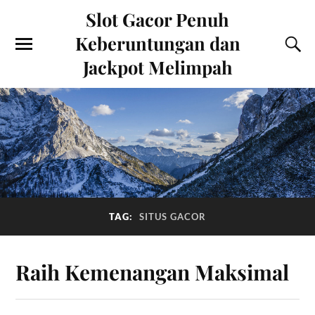
Slot Gacor Penuh
Keberuntungan dan
Jackpot Melimpah
TAG:
SITUS GACOR
Raih Kemenangan Maksimal