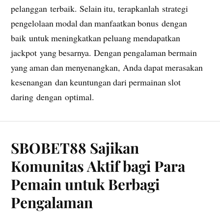
pelanggan terbaik. Selain itu, terapkanlah strategi
pengelolaan modal dan manfaatkan bonus dengan
baik untuk meningkatkan peluang mendapatkan
jackpot yang besarnya. Dengan pengalaman bermain
yang aman dan menyenangkan, Anda dapat merasakan
kesenangan dan keuntungan dari permainan slot
daring dengan optimal.
SBOBET88 Sajikan
Komunitas Aktif bagi Para
Pemain untuk Berbagi
Pengalaman