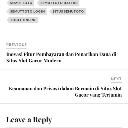
SEMUTTOTO
SEMUTTOTO DAFTAR
SEMUTTOTO LOGIN
SITUS SEMUTOTO
TOGEL ONLINE
PREVIOUS
Inovasi Fitur Pembayaran dan Penarikan Dana di
Situs Slot Gacor Modern
NEXT
Keamanan dan Privasi dalam Bermain di Situs Slot
Gacor yang Terjamin
Leave a Reply