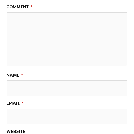
COMMENT
*
NAME
*
EMAIL
*
WEBSITE