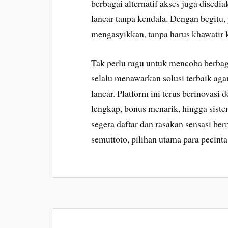
berbagai alternatif akses juga disedi
lancar tanpa kendala. Dengan begitu
mengasyikkan, tanpa harus khawatir k
Tak perlu ragu untuk mencoba berbagai
selalu menawarkan solusi terbaik aga
lancar. Platform ini terus berinovasi
lengkap, bonus menarik, hingga sistem
segera daftar dan rasakan sensasi be
semuttoto, pilihan utama para pecinta 