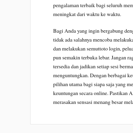
pengalaman terbaik bagi seluruh memb
meningkat dari waktu ke waktu.
Bagi Anda yang ingin bergabung deng
tidak ada salahnya mencoba melakukan 
dan melakukan semuttoto login, pel
pun semakin terbuka lebar. Jangan r
tersedia dan jadikan setiap sesi be
menguntungkan. Dengan berbagai keu
pilihan utama bagi siapa saja yang m
keuntungan secara online. Pastikan 
merasakan sensasi menang besar melal