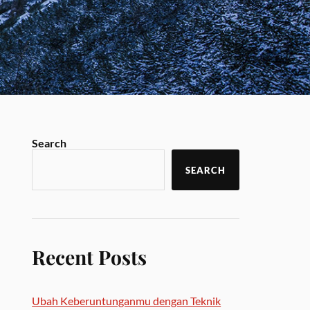
Search
SEARCH
Recent Posts
Ubah Keberuntunganmu dengan Teknik