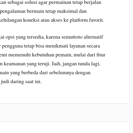
akan sebagai solusi agar permainan tetap berjalan
, pengalaman bermain tetap maksimal dan
ehilangan koneksi atau akses ke platform favorit.
 opsi yang tersedia, karena semuttoto alternatif
r pengguna tetap bisa menikmati layanan secara
 demi memenuhi kebutuhan pemain, mulai dari fitur
 keamanan yang teruji. Jadi, jangan tunda lagi,
rmain yang berbeda dari sebelumnya dengan
judi daring saat ini.