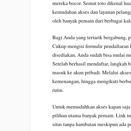
mereka bocor. Semut toto dikenal luas
kemudahan akses dan layanan pelang
oleh banyak pemain dari berbagai kal
Bagi Anda yang tertarik bergabung, 
Cukup mengisi formulir pendaftaran 
disediakan, Anda sudah bisa mulai men
Setelah berhasil mendaftar, langkah 
masuk ke akun pribadi. Melalui akses
kemenangan, hingga mengikuti berbag
rutin.
Untuk memudahkan akses kapan saja d
pilihan utama banyak pemain. Link 
situs tanpa hambatan meskipun ada pe