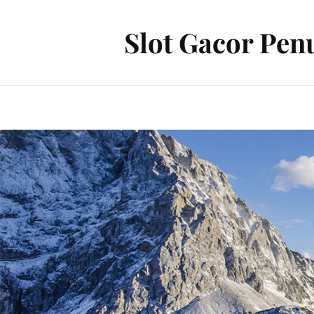
Slot Gacor Pe