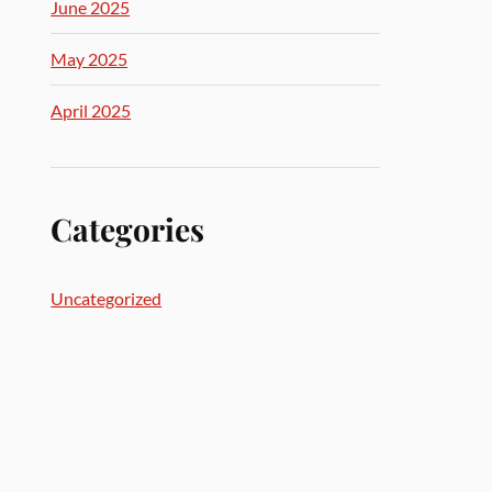
June 2025
May 2025
April 2025
Categories
Uncategorized