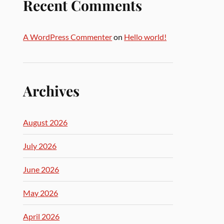
Recent Comments
A WordPress Commenter
on
Hello world!
Archives
August 2026
July 2026
June 2026
May 2026
April 2026