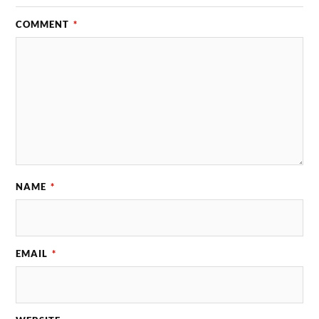
COMMENT
*
NAME
*
EMAIL
*