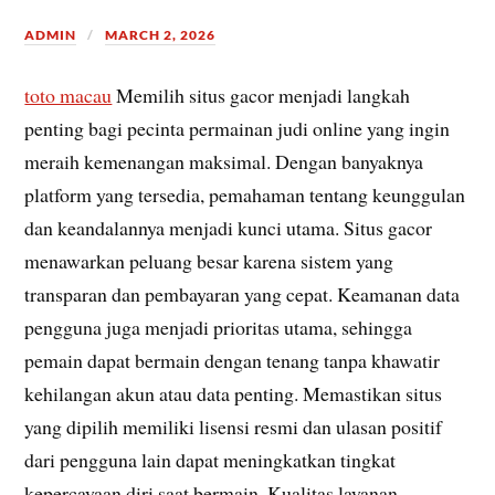
ADMIN
MARCH 2, 2026
toto macau
Memilih situs gacor menjadi langkah
penting bagi pecinta permainan judi online yang ingin
meraih kemenangan maksimal. Dengan banyaknya
platform yang tersedia, pemahaman tentang keunggulan
dan keandalannya menjadi kunci utama. Situs gacor
menawarkan peluang besar karena sistem yang
transparan dan pembayaran yang cepat. Keamanan data
pengguna juga menjadi prioritas utama, sehingga
pemain dapat bermain dengan tenang tanpa khawatir
kehilangan akun atau data penting. Memastikan situs
yang dipilih memiliki lisensi resmi dan ulasan positif
dari pengguna lain dapat meningkatkan tingkat
kepercayaan diri saat bermain. Kualitas layanan