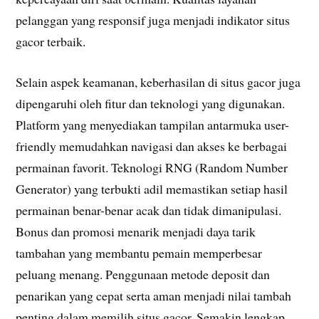
pelanggan yang responsif juga menjadi indikator situs
gacor terbaik.
Selain aspek keamanan, keberhasilan di situs gacor juga
dipengaruhi oleh fitur dan teknologi yang digunakan.
Platform yang menyediakan tampilan antarmuka user-
friendly memudahkan navigasi dan akses ke berbagai
permainan favorit. Teknologi RNG (Random Number
Generator) yang terbukti adil memastikan setiap hasil
permainan benar-benar acak dan tidak dimanipulasi.
Bonus dan promosi menarik menjadi daya tarik
tambahan yang membantu pemain memperbesar
peluang menang. Penggunaan metode deposit dan
penarikan yang cepat serta aman menjadi nilai tambah
penting dalam memilih situs gacor. Semakin lengkap