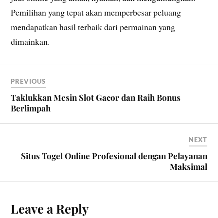
Pemilihan yang tepat akan memperbesar peluang
mendapatkan hasil terbaik dari permainan yang
dimainkan.
PREVIOUS
Taklukkan Mesin Slot Gacor dan Raih Bonus
Berlimpah
NEXT
Situs Togel Online Profesional dengan Pelayanan
Maksimal
Leave a Reply