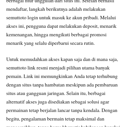
berbagai fitur unggulan dari situs ini. Setelah berhasil
mendaftar, langkah berikutnya adalah melakukan
semuttoto login untuk masuk ke akun pribadi. Melalui
akses ini, pengguna dapat melakukan deposit, menarik
kemenangan, hingga mengikuti berbagai promosi
menarik yang selalu diperbarui secara rutin.
Untuk memudahkan akses kapan saja dan di mana saja,
semuttoto link resmi menjadi pilihan utama banyak
pemain. Link ini memungkinkan Anda tetap terhubung
dengan situs tanpa hambatan meskipun ada pembaruan
situs atau gangguan jaringan. Selain itu, berbagai
alternatif akses juga disediakan sebagai solusi agar
permainan tetap berjalan lancar tanpa kendala. Dengan
begitu, pengalaman bermain tetap maksimal dan
mengasyikkan, tanpa harus khawatir kehilangan koneksi