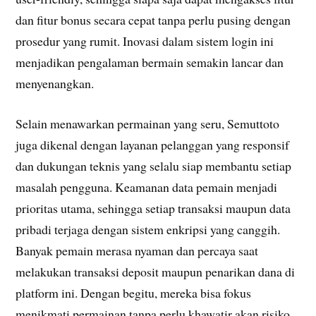
dan fitur bonus secara cepat tanpa perlu pusing dengan
prosedur yang rumit. Inovasi dalam sistem login ini
menjadikan pengalaman bermain semakin lancar dan
menyenangkan.
Selain menawarkan permainan yang seru, Semuttoto
juga dikenal dengan layanan pelanggan yang responsif
dan dukungan teknis yang selalu siap membantu setiap
masalah pengguna. Keamanan data pemain menjadi
prioritas utama, sehingga setiap transaksi maupun data
pribadi terjaga dengan sistem enkripsi yang canggih.
Banyak pemain merasa nyaman dan percaya saat
melakukan transaksi deposit maupun penarikan dana di
platform ini. Dengan begitu, mereka bisa fokus
menikmati permainan tanpa perlu khawatir akan risiko