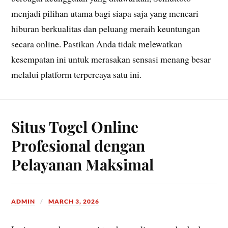
menjadi pilihan utama bagi siapa saja yang mencari
hiburan berkualitas dan peluang meraih keuntungan
secara online. Pastikan Anda tidak melewatkan
kesempatan ini untuk merasakan sensasi menang besar
melalui platform terpercaya satu ini.
Situs Togel Online
Profesional dengan
Pelayanan Maksimal
ADMIN
MARCH 3, 2026