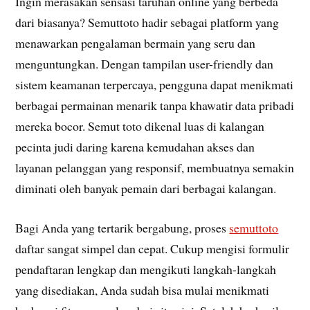
Ingin merasakan sensasi taruhan online yang berbeda
dari biasanya? Semuttoto hadir sebagai platform yang
menawarkan pengalaman bermain yang seru dan
menguntungkan. Dengan tampilan user-friendly dan
sistem keamanan terpercaya, pengguna dapat menikmati
berbagai permainan menarik tanpa khawatir data pribadi
mereka bocor. Semut toto dikenal luas di kalangan
pecinta judi daring karena kemudahan akses dan
layanan pelanggan yang responsif, membuatnya semakin
diminati oleh banyak pemain dari berbagai kalangan.
Bagi Anda yang tertarik bergabung, proses
semuttoto
daftar sangat simpel dan cepat. Cukup mengisi formulir
pendaftaran lengkap dan mengikuti langkah-langkah
yang disediakan, Anda sudah bisa mulai menikmati