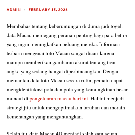
ADMIN
FEBRUARY 15, 2026
Membahas tentang keberuntungan di dunia judi togel,
data Macau memegang peranan penting bagi para bettor
yang ingin meningkatkan peluang mereka. Informasi
terbaru mengenai toto Macau sangat dicari karena
mampu memberikan gambaran akurat tentang tren
angka yang sedang hangat diperbincangkan. Dengan
memantau data toto Macau secara rutin, pemain dapat
mengidentifikasi pola dan pola yang kemungkinan besar
muncul di
pengeluaran macau hari ini
. Hal ini menjadi
strategi jitu untuk mengoptimalkan taruhan dan meraih
kemenangan yang menguntungkan.
Selain itu, data Macau 4D menjadi salah satu acuan