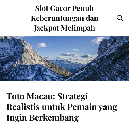
Slot Gacor Penuh
Keberuntungan dan
Jackpot Melimpah
Toto Macau: Strategi
Realistis untuk Pemain yang
Ingin Berkembang