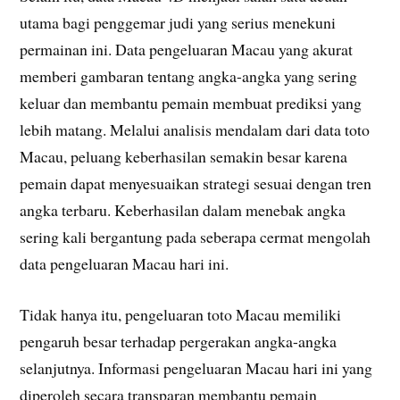
utama bagi penggemar judi yang serius menekuni
permainan ini. Data pengeluaran Macau yang akurat
memberi gambaran tentang angka-angka yang sering
keluar dan membantu pemain membuat prediksi yang
lebih matang. Melalui analisis mendalam dari data toto
Macau, peluang keberhasilan semakin besar karena
pemain dapat menyesuaikan strategi sesuai dengan tren
angka terbaru. Keberhasilan dalam menebak angka
sering kali bergantung pada seberapa cermat mengolah
data pengeluaran Macau hari ini.
Tidak hanya itu, pengeluaran toto Macau memiliki
pengaruh besar terhadap pergerakan angka-angka
selanjutnya. Informasi pengeluaran Macau hari ini yang
diperoleh secara transparan membantu pemain