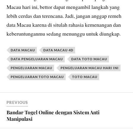
Macau hari ini, bettor dapat mengambil langkah yang
lebih cerdas dan terencana. Jadi, jangan anggap remeh
data Macau karena di situlah rahasia kemenangan dan
keberuntunganmu sedang menunggu untuk diungkap.
DATA MACAU
DATA MACAU 4D
DATA PENGELUARAN MACAU
DATA TOTO MACAU
PENGELUARAN MACAU
PENGELUARAN MACAU HARI INI
PENGELUARAN TOTO MACAU
TOTO MACAU
PREVIOUS
Bandar Togel Online dengan Sistem Anti
Manipulasi