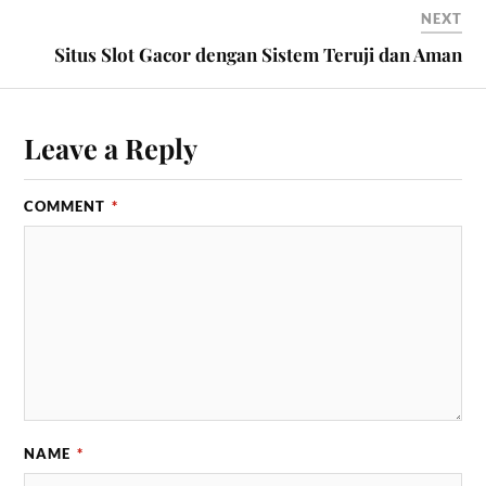
NEXT
Situs Slot Gacor dengan Sistem Teruji dan Aman
Leave a Reply
COMMENT
*
NAME
*