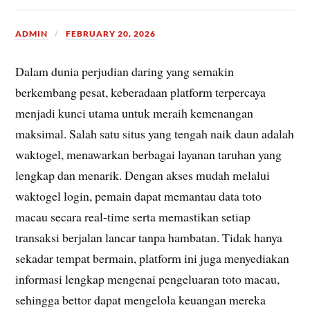
ADMIN
FEBRUARY 20, 2026
Dalam dunia perjudian daring yang semakin
berkembang pesat, keberadaan platform terpercaya
menjadi kunci utama untuk meraih kemenangan
maksimal. Salah satu situs yang tengah naik daun adalah
waktogel, menawarkan berbagai layanan taruhan yang
lengkap dan menarik. Dengan akses mudah melalui
waktogel login, pemain dapat memantau data toto
macau secara real-time serta memastikan setiap
transaksi berjalan lancar tanpa hambatan. Tidak hanya
sekadar tempat bermain, platform ini juga menyediakan
informasi lengkap mengenai pengeluaran toto macau,
sehingga bettor dapat mengelola keuangan mereka