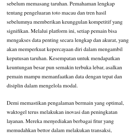
sebelum memasang taruhan. Pemahaman lengkap
tentang pengeluaran toto macau dan tren hasil
sebelumnya memberikan keunggulan kompetitif yang
signifikan. Melalui platform ini, setiap pemain bisa
mengakses data penting secara lengkap dan akurat, yang
akan memperkuat kepercayaan diri dalam mengambil
keputusan taruhan. Kesempatan untuk mendapatkan
keuntungan besar pun semakin terbuka lebar, asalkan
pemain mampu memanfaatkan data dengan tepat dan
disiplin dalam mengelola modal.
Demi memastikan pengalaman bermain yang optimal,
waktogel terus melakukan inovasi dan peningkatan
layanan. Mereka menyediakan berbagai fitur yang
memudahkan bettor dalam melakukan transaksi,