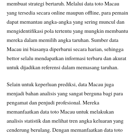
membuat strategi bertaruh. Melalui data toto Macau
yang tersedia secara online maupun offline, para pemain
dapat memantau angka-angka yang sering muncul dan
mengidentifikasi pola tertentu yang mungkin membantu
mereka dalam memilih angka taruhan. Sumber data
Macau ini biasanya diperbarui secara harian, sehingga
bettor selalu mendapatkan informasi terbaru dan akurat
untuk dijadikan referensi dalam memasang taruhan.
Selain untuk keperluan prediksi, data Macau juga
menjadi bahan analisis yang sangat berguna bagi para
pengamat dan penjudi profesional. Mereka
memanfaatkan data toto Macau untuk melakukan
analisis statistik dan melihat tren angka keluaran yang
cenderung berulang. Dengan memanfaatkan data toto