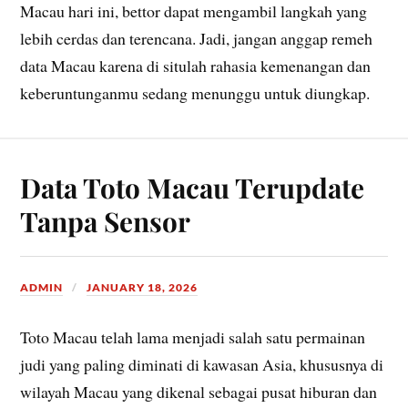
Macau hari ini, bettor dapat mengambil langkah yang
lebih cerdas dan terencana. Jadi, jangan anggap remeh
data Macau karena di situlah rahasia kemenangan dan
keberuntunganmu sedang menunggu untuk diungkap.
Data Toto Macau Terupdate
Tanpa Sensor
ADMIN
JANUARY 18, 2026
Toto Macau telah lama menjadi salah satu permainan
judi yang paling diminati di kawasan Asia, khususnya di
wilayah Macau yang dikenal sebagai pusat hiburan dan