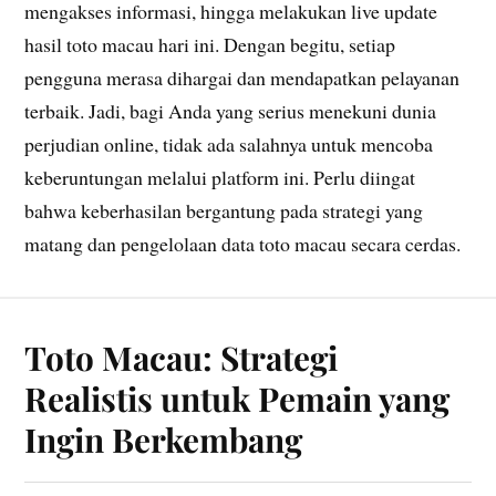
mengakses informasi, hingga melakukan live update
hasil toto macau hari ini. Dengan begitu, setiap
pengguna merasa dihargai dan mendapatkan pelayanan
terbaik. Jadi, bagi Anda yang serius menekuni dunia
perjudian online, tidak ada salahnya untuk mencoba
keberuntungan melalui platform ini. Perlu diingat
bahwa keberhasilan bergantung pada strategi yang
matang dan pengelolaan data toto macau secara cerdas.
Toto Macau: Strategi
Realistis untuk Pemain yang
Ingin Berkembang