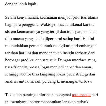
dengan lebih bijak.
Selain kenyamanan, keamanan menjadi prioritas utama
bagi para pengguna. Waktogel macau dikenal karena
sistem keamanannya yang teruji dan transparansi data
toto macau yang selalu diperbarui setiap hari. Hal ini
memudahkan pemain untuk mengikuti perkembangan
taruhan hari ini dan mendapatkan insight terbaru dari
berbagai prediksi dan statistik. Dengan interface yang
user-friendly, proses login menjadi cepat dan aman,
sehingga bettor bisa langsung fokus pada strategi dan
analisis untuk meraih peluang kemenangan terbesar.
Tak kalah penting, informasi mengenai
toto macau
hari
ini membantu bettor menentukan langkah terbaik