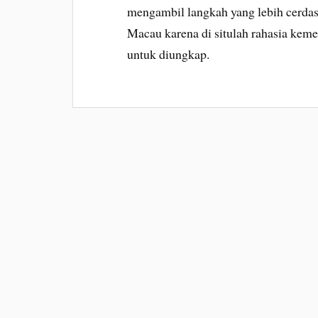
mengambil langkah yang lebih cerdas 
Macau karena di situlah rahasia k
untuk diungkap.