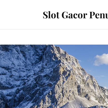
Slot Gacor Pe