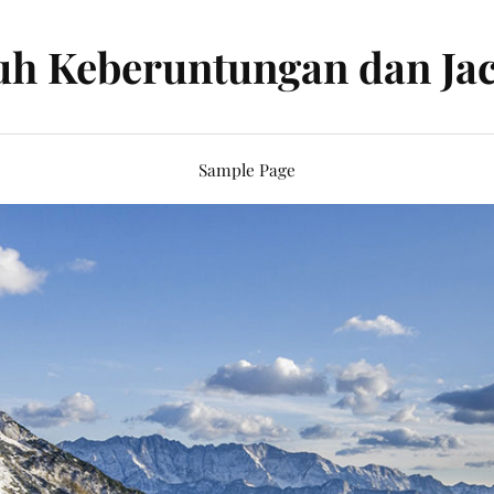
nuh Keberuntungan dan Ja
Sample Page