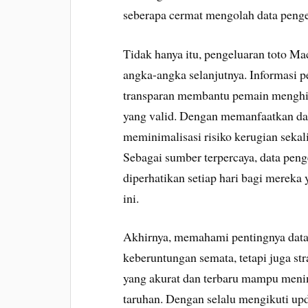
seberapa cermat mengolah data penge
Tidak hanya itu, pengeluaran toto M
angka-angka selanjutnya. Informasi p
transparan membantu pemain menghind
yang valid. Dengan memanfaatkan dat
meminimalisasi risiko kerugian sek
Sebagai sumber terpercaya, data pen
diperhatikan setiap hari bagi mereka
ini.
Akhirnya, memahami pentingnya data 
keberuntungan semata, tetapi juga st
yang akurat dan terbaru mampu meni
taruhan. Dengan selalu mengikuti upd