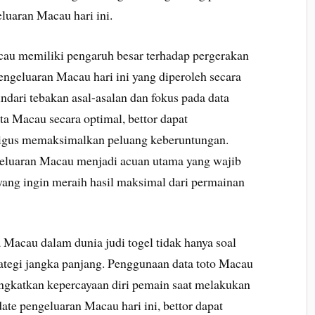
luaran Macau hari ini.
acau memiliki pengaruh besar terhadap pergerakan
engeluaran Macau hari ini yang diperoleh secara
ari tebakan asal-asalan dan fokus pada data
a Macau secara optimal, bettor dapat
aligus memaksimalkan peluang keberuntungan.
geluaran Macau menjadi acuan utama yang wajib
 yang ingin meraih hasil maksimal dari permainan
Macau dalam dunia judi togel tidak hanya soal
rategi jangka panjang. Penggunaan data toto Macau
ngkatkan kepercayaan diri pemain saat melakukan
ate pengeluaran Macau hari ini, bettor dapat