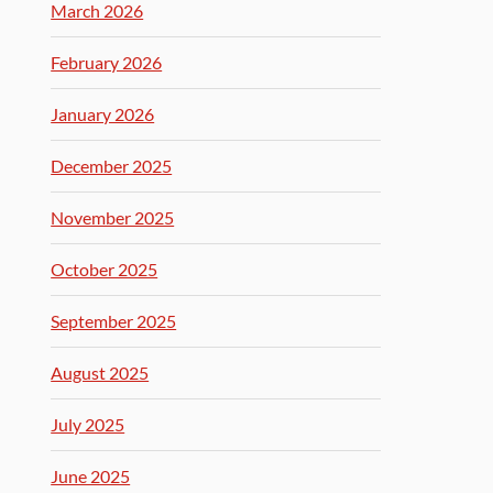
March 2026
February 2026
January 2026
December 2025
November 2025
October 2025
September 2025
August 2025
July 2025
June 2025