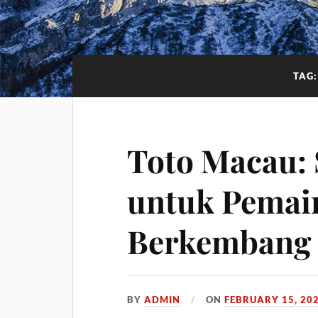
TAG
Toto Macau: S
untuk Pemain
Berkembang
BY
ADMIN
ON
FEBRUARY 15, 20