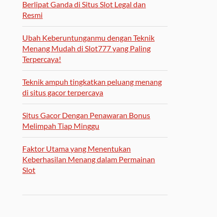
Berlipat Ganda di Situs Slot Legal dan
Resmi
Ubah Keberuntunganmu dengan Teknik
Menang Mudah di Slot777 yang Paling
Terpercaya!
Teknik ampuh tingkatkan peluang menang
di situs gacor terpercaya
Situs Gacor Dengan Penawaran Bonus
Melimpah Tiap Minggu
Faktor Utama yang Menentukan
Keberhasilan Menang dalam Permainan
Slot