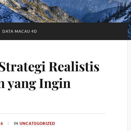
:
DATA MACAU 4D
trategi Realistis
 yang Ingin
26
IN
UNCATEGORIZED