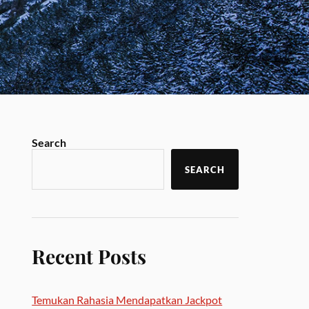
Search
SEARCH
Recent Posts
Temukan Rahasia Mendapatkan Jackpot