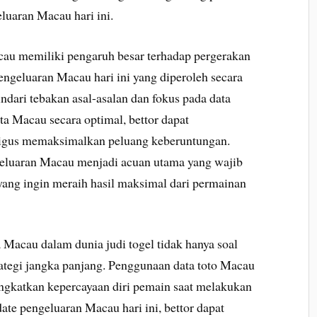
luaran Macau hari ini.
acau memiliki pengaruh besar terhadap pergerakan
engeluaran Macau hari ini yang diperoleh secara
ari tebakan asal-asalan dan fokus pada data
a Macau secara optimal, bettor dapat
aligus memaksimalkan peluang keberuntungan.
geluaran Macau menjadi acuan utama yang wajib
 yang ingin meraih hasil maksimal dari permainan
Macau dalam dunia judi togel tidak hanya soal
rategi jangka panjang. Penggunaan data toto Macau
ngkatkan kepercayaan diri pemain saat melakukan
ate pengeluaran Macau hari ini, bettor dapat