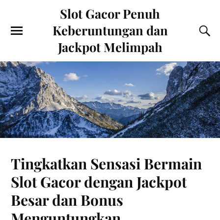
Slot Gacor Penuh
Keberuntungan dan
Jackpot Melimpah
Tingkatkan Sensasi Bermain
Slot Gacor dengan Jackpot
Besar dan Bonus
Menguntungkan