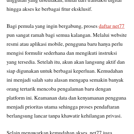
hingga akses ke berbagai fitur eksklusif.
Bagi pemula yang ingin bergabung, proses
daftar net77
pun sangat ramah bagi semua kalangan. Melalui website
resmi atau aplikasi mobile, pengguna baru hanya perlu
mengisi formulir sederhana dan mengikuti instruksi
yang tersedia. Setelah itu, akun akan langsung aktif dan
siap digunakan untuk berbagai keperluan. Kemudahan
ini menjadi salah satu alasan mengapa semakin banyak
orang tertarik mencoba pengalaman baru dengan
platform ini. Keamanan data dan kenyamanan pengguna
menjadi prioritas utama sehingga proses pendaftaran
berlangsung lancar tanpa khawatir kehilangan privasi.
Selain menawarkan kemudahan akses, net77 juga