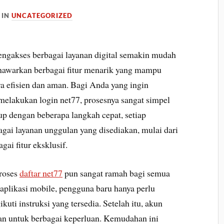
IN
UNCATEGORIZED
engakses berbagai layanan digital semakin mudah
enawarkan berbagai fitur menarik yang mampu
 efisien dan aman. Bagi Anda yang ingin
elakukan login net77, prosesnya sangat simpel
p dengan beberapa langkah cepat, setiap
gai layanan unggulan yang disediakan, mulai dari
gai fitur eksklusif.
proses
daftar net77
pun sangat ramah bagi semua
 aplikasi mobile, pengguna baru hanya perlu
uti instruksi yang tersedia. Setelah itu, akun
kan untuk berbagai keperluan. Kemudahan ini