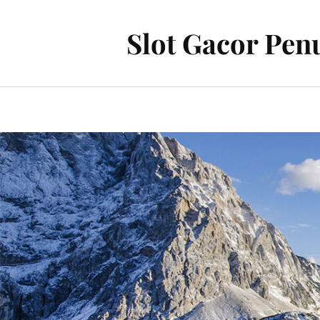
Slot Gacor Pe