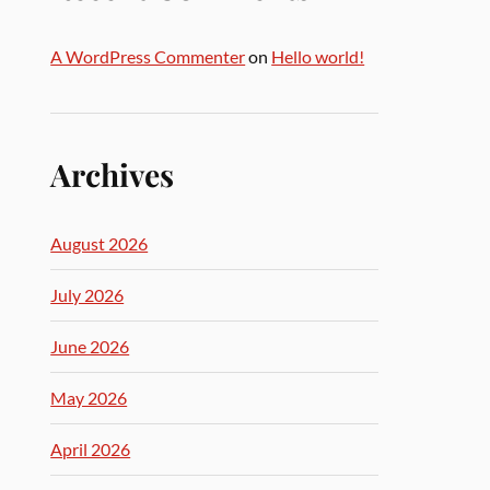
A WordPress Commenter
on
Hello world!
Archives
August 2026
July 2026
June 2026
May 2026
April 2026