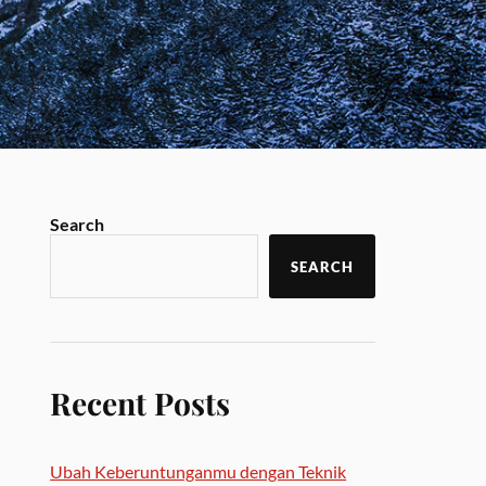
Search
SEARCH
Recent Posts
Ubah Keberuntunganmu dengan Teknik