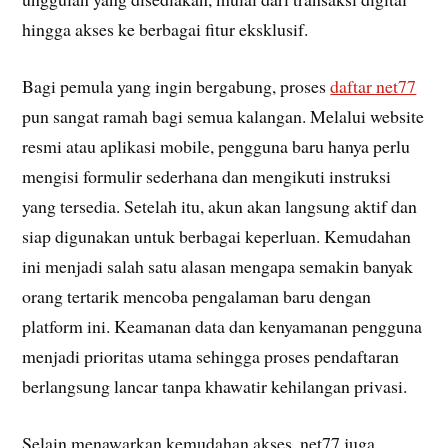
hingga akses ke berbagai fitur eksklusif.
Bagi pemula yang ingin bergabung, proses
daftar net77
pun sangat ramah bagi semua kalangan. Melalui website
resmi atau aplikasi mobile, pengguna baru hanya perlu
mengisi formulir sederhana dan mengikuti instruksi
yang tersedia. Setelah itu, akun akan langsung aktif dan
siap digunakan untuk berbagai keperluan. Kemudahan
ini menjadi salah satu alasan mengapa semakin banyak
orang tertarik mencoba pengalaman baru dengan
platform ini. Keamanan data dan kenyamanan pengguna
menjadi prioritas utama sehingga proses pendaftaran
berlangsung lancar tanpa khawatir kehilangan privasi.
Selain menawarkan kemudahan akses, net77 juga