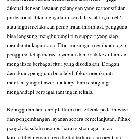
dikenal dengan layanan pelanggan yang responsif dan
profesional. Jika mengalami kendala saat login net77
atau ingin melakukan pembaruan informasi, pengguna
bisa langsung menghubungi tim support yang siap
membantu kapan saja. Fitur ini sangat membantu agar
pengguna tetap merasa nyaman dan tidak kesulitan saat
mengakses berbagai fitur yang disediakan. Dengan
demikian, pengguna bisa lebih fokus menikmati
manfaat yang ditawarkan tanpa harus bingung
menghadapi berbagai tantangan teknis.
Keunggulan lain dari platform ini terletak pada inovasi
dan pengembangan layanan secara berkelanjutan. Pihak
pengelola selalu memperbarui sistem agar tetap
kompatibel dengan tren digital terbaru dan menjaga