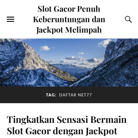
Slot Gacor Penuh
Keberuntungan dan
Jackpot Melimpah
TAG:
DAFTAR NET77
Tingkatkan Sensasi Bermain
Slot Gacor dengan Jackpot