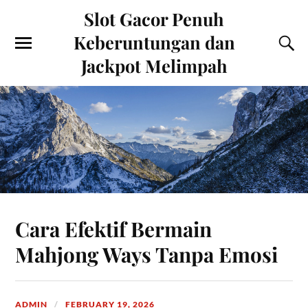
Slot Gacor Penuh
Keberuntungan dan
Jackpot Melimpah
Cara Efektif Bermain
Mahjong Ways Tanpa Emosi
ADMIN
FEBRUARY 19, 2026