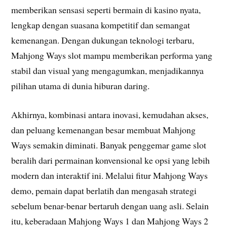
memberikan sensasi seperti bermain di kasino nyata,
lengkap dengan suasana kompetitif dan semangat
kemenangan. Dengan dukungan teknologi terbaru,
Mahjong Ways slot mampu memberikan performa yang
stabil dan visual yang mengagumkan, menjadikannya
pilihan utama di dunia hiburan daring.
Akhirnya, kombinasi antara inovasi, kemudahan akses,
dan peluang kemenangan besar membuat Mahjong
Ways semakin diminati. Banyak penggemar game slot
beralih dari permainan konvensional ke opsi yang lebih
modern dan interaktif ini. Melalui fitur Mahjong Ways
demo, pemain dapat berlatih dan mengasah strategi
sebelum benar-benar bertaruh dengan uang asli. Selain
itu, keberadaan Mahjong Ways 1 dan Mahjong Ways 2