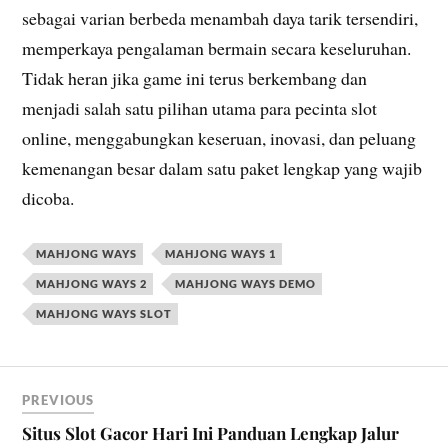
sebagai varian berbeda menambah daya tarik tersendiri,
memperkaya pengalaman bermain secara keseluruhan.
Tidak heran jika game ini terus berkembang dan
menjadi salah satu pilihan utama para pecinta slot
online, menggabungkan keseruan, inovasi, dan peluang
kemenangan besar dalam satu paket lengkap yang wajib
dicoba.
MAHJONG WAYS
MAHJONG WAYS 1
MAHJONG WAYS 2
MAHJONG WAYS DEMO
MAHJONG WAYS SLOT
PREVIOUS
Situs Slot Gacor Hari Ini Panduan Lengkap Jalur