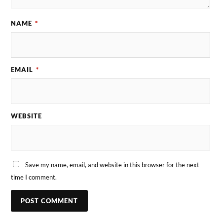
NAME
*
EMAIL
*
WEBSITE
Save my name, email, and website in this browser for the next
time I comment.