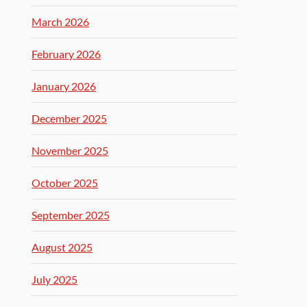
March 2026
February 2026
January 2026
December 2025
November 2025
October 2025
September 2025
August 2025
July 2025