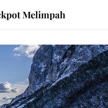
ckpot Melimpah