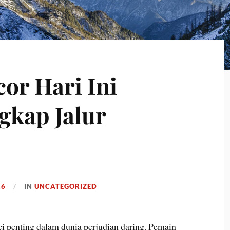
cor Hari Ini
gkap Jalur
26
IN
UNCATEGORIZED
ci penting dalam dunia perjudian daring. Pemain