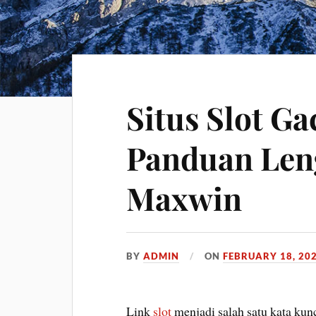
Situs Slot Ga
Panduan Len
Maxwin
BY
ADMIN
ON
FEBRUARY 18, 20
Link
slot
menjadi salah satu kata kun