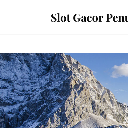
Slot Gacor Pe