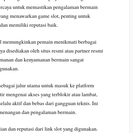
percaya untuk memastikan pengalaman bermain
 yang menawarkan game slot, penting untuk
 dan memiliki reputasi baik.
abil memungkinkan pemain menikmati berbagai
a disediakan oleh situs resmi atau partner resmi
eamanan dan kenyamanan bermain sangat
igunakan.
n sebagai jalur utama untuk masuk ke platform
ir mengenai akses yang terblokir atau lambat,
elalu aktif dan bebas dari gangguan teknis. Ini
menangan dan pengalaman bermain.
an dan reputasi dari link slot yang digunakan.