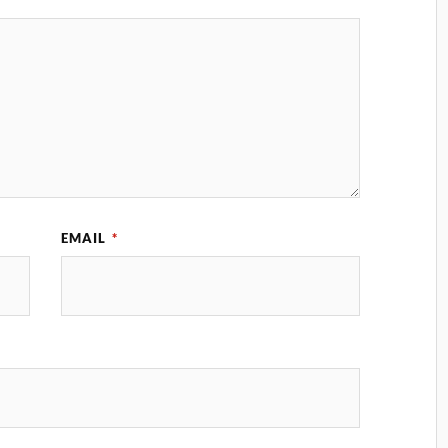
EMAIL
*