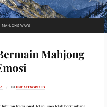
:
MAHJONG WAYS
 Bermain Mahjong
Emosi
26
IN
UNCATEGORIZED
hiburan tradisional, tetapi juga telah berkembang