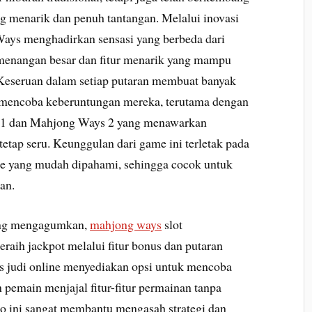
g menarik dan penuh tantangan. Melalui inovasi
Ways menghadirkan sensasi yang berbeda dari
emenangan besar dan fitur menarik yang mampu
Keseruan dalam setiap putaran membuat banyak
k mencoba keberuntungan mereka, terutama dengan
s 1 dan Mahjong Ways 2 yang menawarkan
tap seru. Keunggulan dari game ini terletak pada
e yang mudah dipahami, sehingga cocok untuk
an.
yang mengagumkan,
mahjong ways
slot
aih jackpot melalui fitur bonus dan putaran
us judi online menyediakan opsi untuk mencoba
main menjajal fitur-fitur permainan tanpa
emo ini sangat membantu mengasah strategi dan