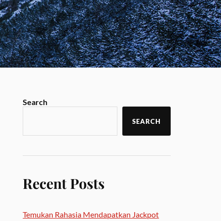
Search
SEARCH
Recent Posts
Temukan Rahasia Mendapatkan Jackpot