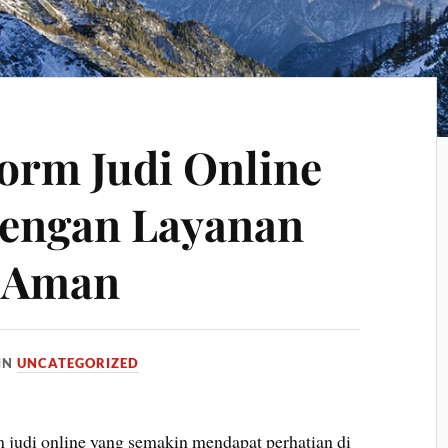
form Judi Online
dengan Layanan
 Aman
IN
UNCATEGORIZED
 judi online yang semakin mendapat perhatian di