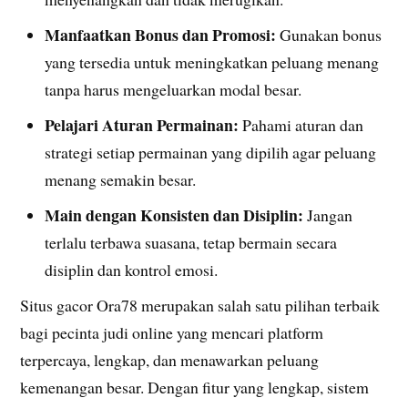
Manfaatkan Bonus dan Promosi:
Gunakan bonus
yang tersedia untuk meningkatkan peluang menang
tanpa harus mengeluarkan modal besar.
Pelajari Aturan Permainan:
Pahami aturan dan
strategi setiap permainan yang dipilih agar peluang
menang semakin besar.
Main dengan Konsisten dan Disiplin:
Jangan
terlalu terbawa suasana, tetap bermain secara
disiplin dan kontrol emosi.
Situs gacor Ora78 merupakan salah satu pilihan terbaik
bagi pecinta judi online yang mencari platform
terpercaya, lengkap, dan menawarkan peluang
kemenangan besar. Dengan fitur yang lengkap, sistem