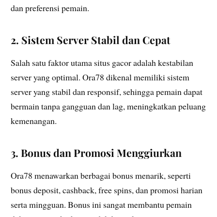
dan preferensi pemain.
2.
Sistem Server Stabil dan Cepat
Salah satu faktor utama situs gacor adalah kestabilan
server yang optimal. Ora78 dikenal memiliki sistem
server yang stabil dan responsif, sehingga pemain dapat
bermain tanpa gangguan dan lag, meningkatkan peluang
kemenangan.
3.
Bonus dan Promosi Menggiurkan
Ora78 menawarkan berbagai bonus menarik, seperti
bonus deposit, cashback, free spins, dan promosi harian
serta mingguan. Bonus ini sangat membantu pemain