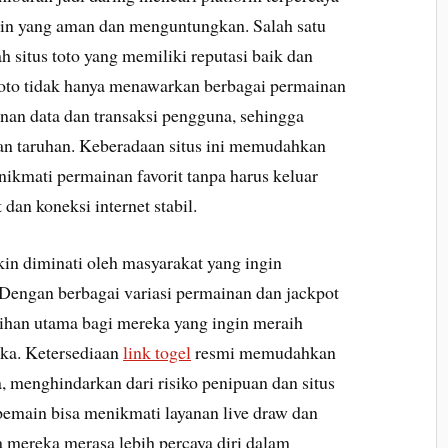
n yang aman dan menguntungkan. Salah satu
ah situs toto yang memiliki reputasi baik dan
toto tidak hanya menawarkan berbagai permainan
nan data dan transaksi pengguna, sehingga
n taruhan. Keberadaan situs ini memudahkan
ikmati permainan favorit tanpa harus keluar
an koneksi internet stabil.
akin diminati oleh masyarakat yang ingin
Dengan berbagai variasi permainan dan jackpot
lihan utama bagi mereka yang ingin meraih
gka. Ketersediaan
link togel
resmi memudahkan
a, menghindarkan dari risiko penipuan dan situs
 pemain bisa menikmati layanan live draw dan
a mereka merasa lebih percaya diri dalam