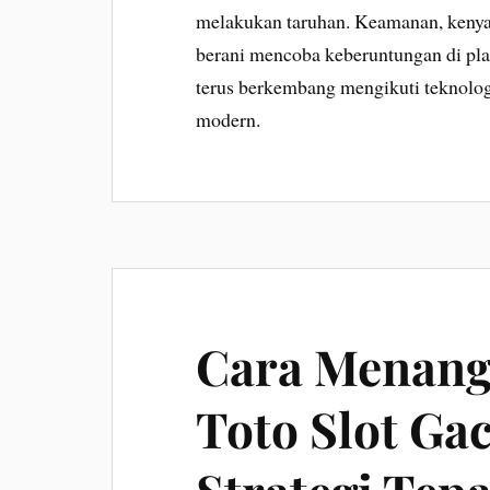
melakukan taruhan. Keamanan, kenya
berani mencoba keberuntungan di plat
terus berkembang mengikuti teknolo
modern.
Cara Menang 
Toto Slot Ga