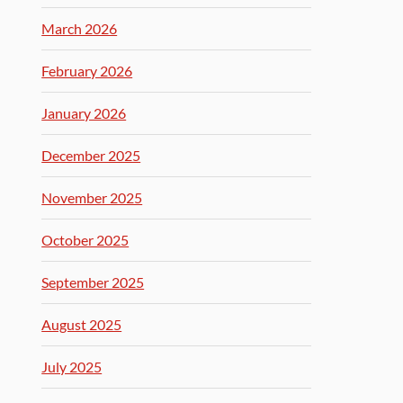
March 2026
February 2026
January 2026
December 2025
November 2025
October 2025
September 2025
August 2025
July 2025