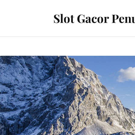
Slot Gacor Pe