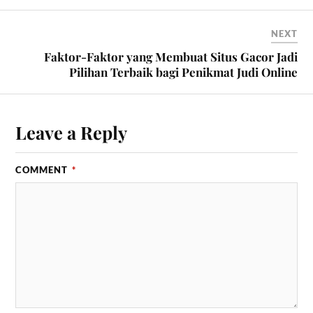
NEXT
Faktor-Faktor yang Membuat Situs Gacor Jadi
Pilihan Terbaik bagi Penikmat Judi Online
Leave a Reply
COMMENT
*