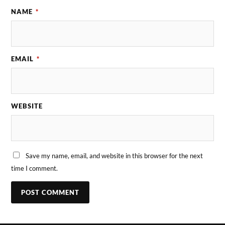
NAME
*
EMAIL
*
WEBSITE
Save my name, email, and website in this browser for the next
time I comment.