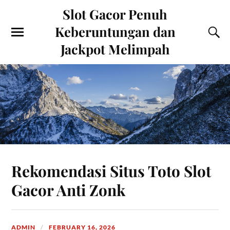
Slot Gacor Penuh
Keberuntungan dan
Jackpot Melimpah
Rekomendasi Situs Toto Slot
Gacor Anti Zonk
ADMIN
FEBRUARY 16, 2026