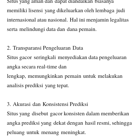
Situs yang aman dan dapat diandalkan biasanya
memiliki lisensi yang dikeluarkan oleh lembaga judi
internasional atau nasional. Hal ini menjamin legalitas
serta melindungi data dan dana pemain.
2. Transparansi Pengeluaran Data
Situs gacor seringkali menyediakan data pengeluaran
angka secara real-time dan
lengkap, memungkinkan pemain untuk melakukan
analisis prediksi yang tepat.
3. Akurasi dan Konsistensi Prediksi
Situs yang disebut gacor konsisten dalam memberikan
angka prediksi yang dekat dengan hasil resmi, sehingga
peluang untuk menang meningkat.