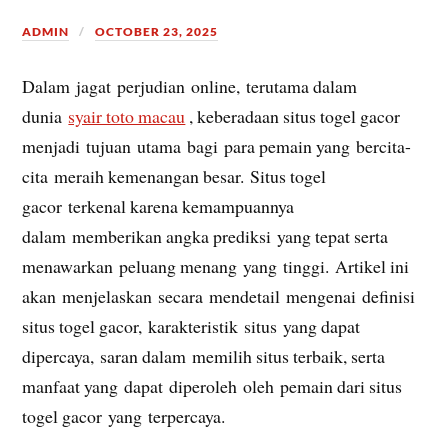
ADMIN
OCTOBER 23, 2025
Dalam jagat perjudian online, terutama dalam
dunia
syair toto macau
, keberadaan situs togel gacor
menjadi tujuan utama bagi para pemain yang bercita-
cita meraih kemenangan besar. Situs togel
gacor terkenal karena kemampuannya
dalam memberikan angka prediksi yang tepat serta
menawarkan peluang menang yang tinggi. Artikel ini
akan menjelaskan secara mendetail mengenai definisi
situs togel gacor, karakteristik situs yang dapat
dipercaya, saran dalam memilih situs terbaik, serta
manfaat yang dapat diperoleh oleh pemain dari situs
togel gacor yang terpercaya.