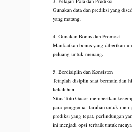
3. Pelajari Pola dan Prediksi
Gunakan data dan prediksi yang dise
yang matang.
4. Gunakan Bonus dan Promosi
Manfaatkan bonus yang diberikan u
peluang untuk menang.
5. Berdisiplin dan Konsisten
Tetaplah disiplin saat bermain dan 
kekalahan.
Situs Toto Gacor memberikan kesemp
para penggemar taruhan untuk mem
prediksi yang tepat, perlindungan yan
ini menjadi opsi terbaik untuk men