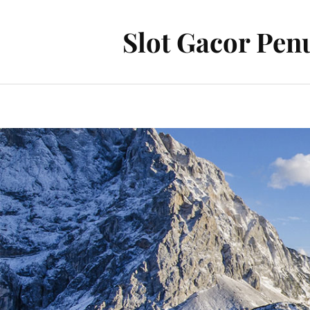
Slot Gacor Pe