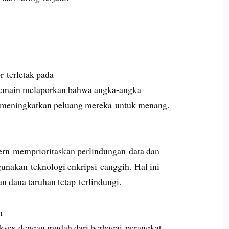
r terletak pada
pemain melaporkan bahwa angka-angka
 meningkatkan peluang mereka untuk menang.
ern memprioritaskan perlindungan data dan
nakan teknologi enkripsi canggih. Hal ini
 dana taruhan tetap terlindungi.
n
akses dengan mudah dari berbagai perangkat,