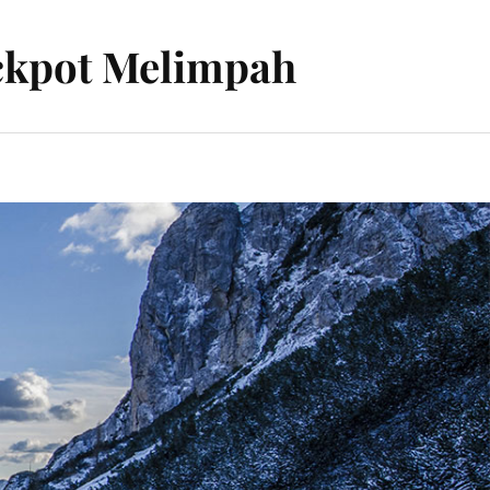
ckpot Melimpah