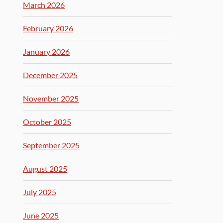
March 2026
February 2026
January 2026
December 2025
November 2025
October 2025
September 2025
August 2025
July 2025
June 2025