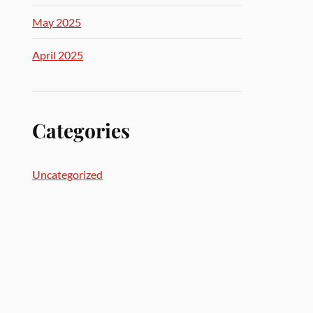
May 2025
April 2025
Categories
Uncategorized