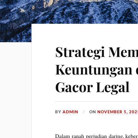
Strategi Me
Keuntungan d
Gacor Legal
BY
ADMIN
ON
NOVEMBER 5, 202
Dalam ranah perjudian daring, kebe