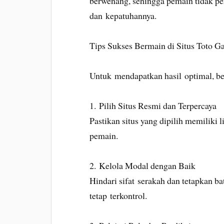
berwenang, sehingga pemain tidak p
dan kepatuhannya.
Tips Sukses Bermain di Situs Toto G
Untuk mendapatkan hasil optimal, ber
1. Pilih Situs Resmi dan Terpercaya
Pastikan situs yang dipilih memiliki l
pemain.
2. Kelola Modal dengan Baik
Hindari sifat serakah dan tetapkan ba
tetap terkontrol.