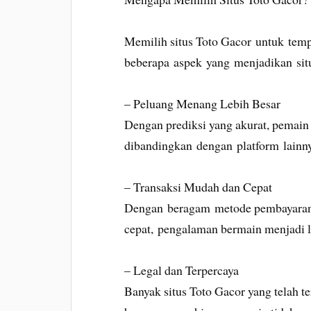
Memilih situs Toto Gacor untuk tempa
beberapa aspek yang menjadikan situ
– Peluang Menang Lebih Besar
Dengan prediksi yang akurat, pemain
dibandingkan dengan platform lainny
– Transaksi Mudah dan Cepat
Dengan beragam metode pembayaran 
cepat, pengalaman bermain menjadi 
– Legal dan Terpercaya
Banyak situs Toto Gacor yang telah te