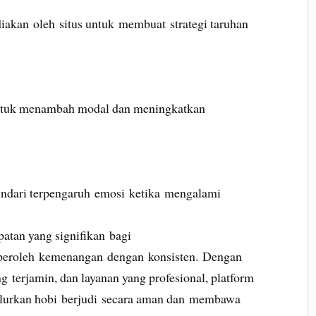
diakan oleh situs untuk membuat strategi taruhan
ntuk menambah modal dan meningkatkan
hindari terpengaruh emosi ketika mengalami
atan yang signifikan bagi
peroleh kemenangan dengan konsisten. Dengan
g terjamin, dan layanan yang profesional, platform
yalurkan hobi berjudi secara aman dan membawa