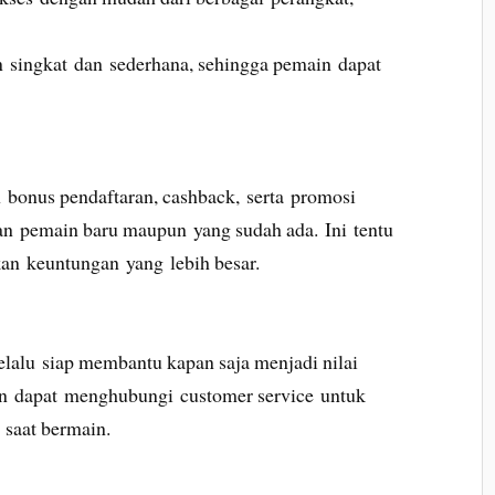
 singkat dan sederhana, sehingga pemain dapat
bonus pendaftaran, cashback, serta promosi
n pemain baru maupun yang sudah ada. Ini tentu
n keuntungan yang lebih besar.
lalu siap membantu kapan saja menjadi nilai
in dapat menghubungi customer service untuk
 saat bermain.