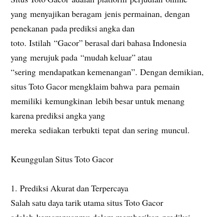
yang menyajikan beragam jenis permainan, dengan
penekanan pada prediksi angka dan
toto. Istilah “Gacor” berasal dari bahasa Indonesia
yang merujuk pada “mudah keluar” atau
“sering mendapatkan kemenangan”. Dengan demikian,
situs Toto Gacor mengklaim bahwa para pemain
memiliki kemungkinan lebih besar untuk menang
karena prediksi angka yang
mereka sediakan terbukti tepat dan sering muncul.
Keunggulan Situs Toto Gacor
1. Prediksi Akurat dan Terpercaya
Salah satu daya tarik utama situs Toto Gacor