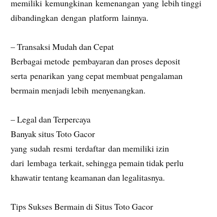
memiliki kemungkinan kemenangan yang lebih tinggi
dibandingkan dengan platform lainnya.
– Transaksi Mudah dan Cepat
Berbagai metode pembayaran dan proses deposit
serta penarikan yang cepat membuat pengalaman
bermain menjadi lebih menyenangkan.
– Legal dan Terpercaya
Banyak situs Toto Gacor
yang sudah resmi terdaftar dan memiliki izin
dari lembaga terkait, sehingga pemain tidak perlu
khawatir tentang keamanan dan legalitasnya.
Tips Sukses Bermain di Situs Toto Gacor