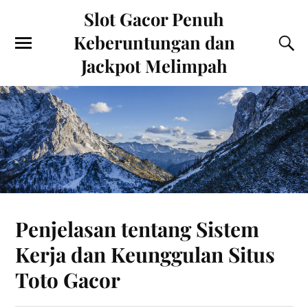
Slot Gacor Penuh
Keberuntungan dan
Jackpot Melimpah
Penjelasan tentang Sistem
Kerja dan Keunggulan Situs
Toto Gacor