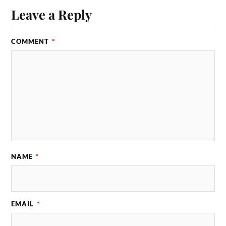
Leave a Reply
COMMENT
*
NAME
*
EMAIL
*