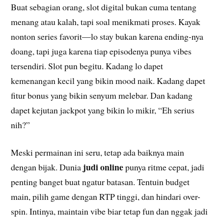
Buat sebagian orang, slot digital bukan cuma tentang
menang atau kalah, tapi soal menikmati proses. Kayak
nonton series favorit—lo stay bukan karena ending-nya
doang, tapi juga karena tiap episodenya punya vibes
tersendiri. Slot pun begitu. Kadang lo dapet
kemenangan kecil yang bikin mood naik. Kadang dapet
fitur bonus yang bikin senyum melebar. Dan kadang
dapet kejutan jackpot yang bikin lo mikir, “Eh serius
nih?”
Meski permainan ini seru, tetap ada baiknya main
judi online
dengan bijak. Dunia
punya ritme cepat, jadi
penting banget buat ngatur batasan. Tentuin budget
main, pilih game dengan RTP tinggi, dan hindari over-
spin. Intinya, maintain vibe biar tetap fun dan nggak jadi