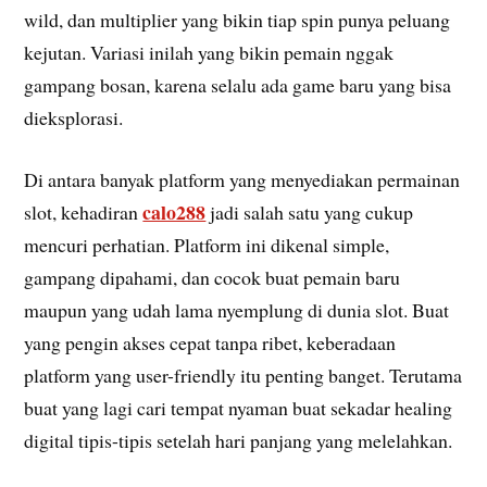
wild, dan multiplier yang bikin tiap spin punya peluang
kejutan. Variasi inilah yang bikin pemain nggak
gampang bosan, karena selalu ada game baru yang bisa
dieksplorasi.
Di antara banyak platform yang menyediakan permainan
calo288
slot, kehadiran
jadi salah satu yang cukup
mencuri perhatian. Platform ini dikenal simple,
gampang dipahami, dan cocok buat pemain baru
maupun yang udah lama nyemplung di dunia slot. Buat
yang pengin akses cepat tanpa ribet, keberadaan
platform yang user-friendly itu penting banget. Terutama
buat yang lagi cari tempat nyaman buat sekadar healing
digital tipis-tipis setelah hari panjang yang melelahkan.