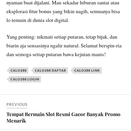
nyaman buat dijalani. Mau sekadar hiburan santai atau
eksplorasi fitur bonus yang bikin nagih, semuanya bisa
lo temuin di dunia slot digital.
Yang penting: nikmati setiap putaran, tetap bijak, dan
biarin aja sensasinya ngalir natural. Selamat berspin-ria
dan semoga setiap putaran bawa kejutan manis!
CALO288
CALO288 DAFTAR
CALO288 LINK
CALO288 LOGIN
PREVIOUS
Tempat Bermain Slot Resmi Gacor Banyak Promo
Menarik