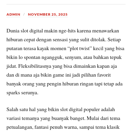
ADMIN
NOVEMBER 25, 2025
Dunia slot digital makin nge-hits karena menawarkan
hiburan cepat dengan sensasi yang sulit ditolak. Setiap
putaran terasa kayak momen “plot twist” kecil yang bisa
bikin lo spontan ngangguk, senyum, atau bahkan tepuk
jidat. Fleksibilitasnya yang bisa dimainkan kapan aja
dan di mana aja bikin game ini jadi pilihan favorit
banyak orang yang pengin hiburan ringan tapi tetap ada
sparks serunya.
Salah satu hal yang bikin slot digital populer adalah
variasi temanya yang buanyak banget. Mulai dari tema
petualangan, fantasi penuh warna, sampai tema klasik