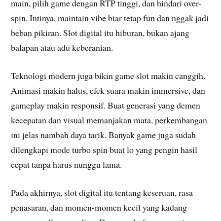
main, pilih game dengan RTP tinggi, dan hindari over-
spin. Intinya, maintain vibe biar tetap fun dan nggak jadi
beban pikiran. Slot digital itu hiburan, bukan ajang
balapan atau adu keberanian.
Teknologi modern juga bikin game slot makin canggih.
Animasi makin halus, efek suara makin immersive, dan
gameplay makin responsif. Buat generasi yang demen
kecepatan dan visual memanjakan mata, perkembangan
ini jelas nambah daya tarik. Banyak game juga sudah
dilengkapi mode turbo spin buat lo yang pengin hasil
cepat tanpa harus nunggu lama.
Pada akhirnya, slot digital itu tentang keseruan, rasa
penasaran, dan momen-momen kecil yang kadang