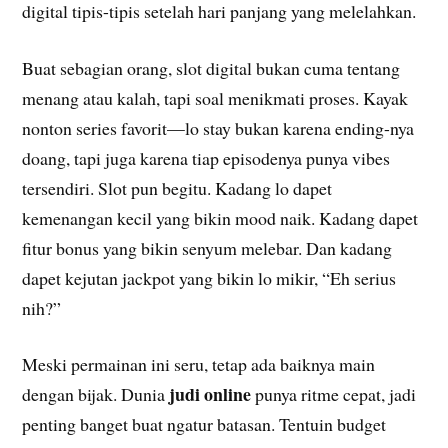
digital tipis-tipis setelah hari panjang yang melelahkan.
Buat sebagian orang, slot digital bukan cuma tentang
menang atau kalah, tapi soal menikmati proses. Kayak
nonton series favorit—lo stay bukan karena ending-nya
doang, tapi juga karena tiap episodenya punya vibes
tersendiri. Slot pun begitu. Kadang lo dapet
kemenangan kecil yang bikin mood naik. Kadang dapet
fitur bonus yang bikin senyum melebar. Dan kadang
dapet kejutan jackpot yang bikin lo mikir, “Eh serius
nih?”
Meski permainan ini seru, tetap ada baiknya main
judi online
dengan bijak. Dunia
punya ritme cepat, jadi
penting banget buat ngatur batasan. Tentuin budget