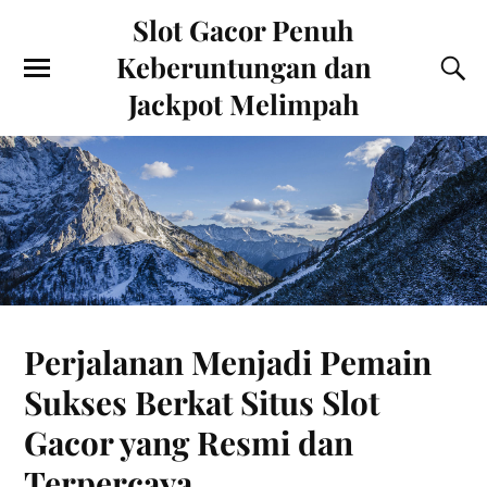
Slot Gacor Penuh
Keberuntungan dan
Jackpot Melimpah
Perjalanan Menjadi Pemain
Sukses Berkat Situs Slot
Gacor yang Resmi dan
Terpercaya