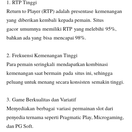
1. RTP Tinggi
Return to Player (RTP) adalah presentase kemenangan
yang diberikan kembali kepada pemain. Situs
gacor umumnya memiliki RTP yang melebihi 95%,
bahkan ada yang bisa mencapai 98%.
2. Frekuensi Kemenangan Tinggi
Para pemain seringkali mendapatkan kombinasi
kemenangan saat bermain pada situs ini, sehingga
peluang untuk menang secara konsisten semakin tinggi.
3. Game Berkualitas dan Variatif
Menyediakan berbagai variasi permainan slot dari
penyedia ternama seperti Pragmatic Play, Microgaming,
dan PG Soft.