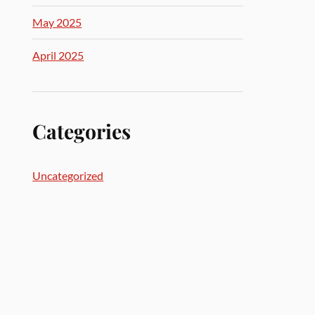
May 2025
April 2025
Categories
Uncategorized