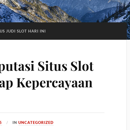
US JUDI SLOT HARI INI
utasi Situs Slot
dap Kepercayaan
5
IN
UNCATEGORIZED