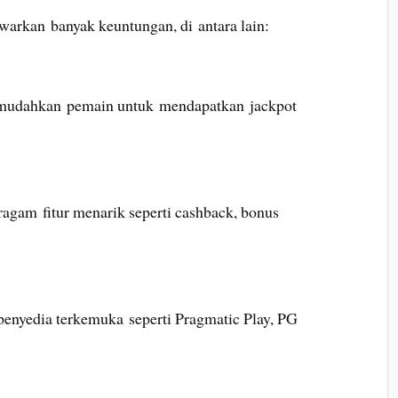
warkan banyak keuntungan, di antara lain:
mudahkan pemain untuk mendapatkan jackpot
ragam fitur menarik seperti cashback, bonus
penyedia terkemuka seperti Pragmatic Play, PG