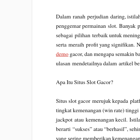
Dalam ranah perjudian daring, istila
penggemar permainan slot. Banyak pe
sebagai pilihan terbaik untuk men
serta meraih profit yang signifikan
demo
gacor, dan mengapa semakin ba
ulasan mendetailnya dalam artikel be
Apa Itu Situs Slot Gacor?
Situs slot gacor merujuk kepada plat
tingkat kemenangan (win rate) tingg
jackpot atau kemenangan kecil. Istil
berarti “sukses” atau “berhasil”, sehi
yang sering memberikan kemenangan