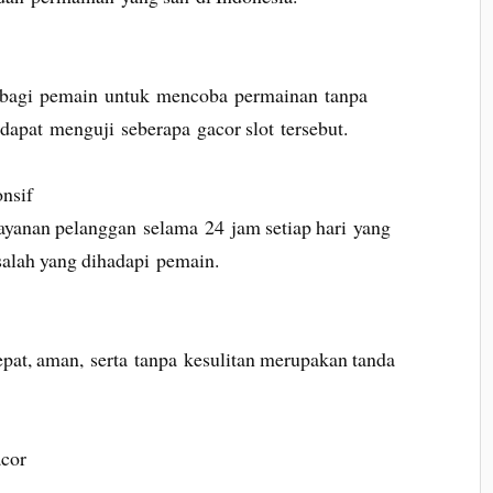
bagi pemain untuk mencoba permainan tanpa
 dapat menguji seberapa gacor slot tersebut.
nsif
ayanan pelanggan selama 24 jam setiap hari yang
alah yang dihadapi pemain.
epat, aman, serta tanpa kesulitan merupakan tanda
acor