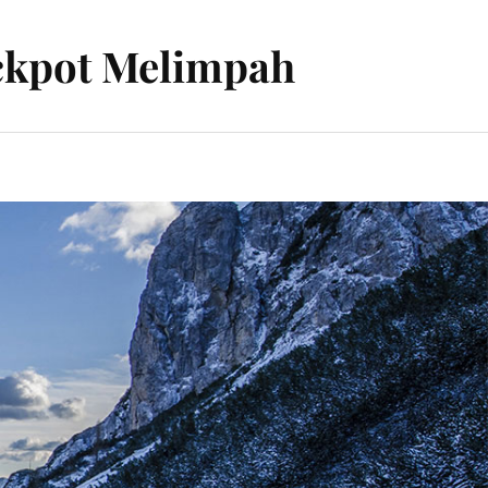
ckpot Melimpah