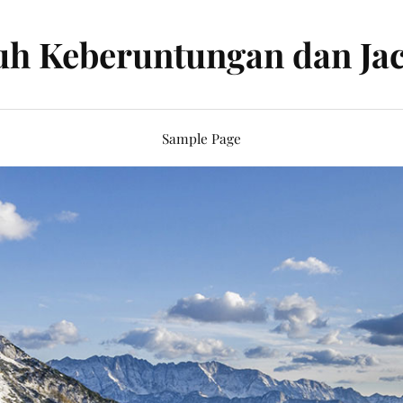
nuh Keberuntungan dan Ja
Sample Page