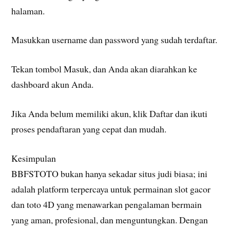
halaman.
Masukkan username dan password yang sudah terdaftar.
Tekan tombol Masuk, dan Anda akan diarahkan ke
dashboard akun Anda.
Jika Anda belum memiliki akun, klik Daftar dan ikuti
proses pendaftaran yang cepat dan mudah.
Kesimpulan
BBFSTOTO bukan hanya sekadar situs judi biasa; ini
adalah platform terpercaya untuk permainan slot gacor
dan toto 4D yang menawarkan pengalaman bermain
yang aman, profesional, dan menguntungkan. Dengan