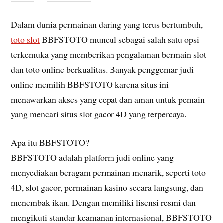
Dalam dunia permainan daring yang terus bertumbuh,
toto slot
BBFSTOTO muncul sebagai salah satu opsi
terkemuka yang memberikan pengalaman bermain slot
dan toto online berkualitas. Banyak penggemar judi
online memilih BBFSTOTO karena situs ini
menawarkan akses yang cepat dan aman untuk pemain
yang mencari situs slot gacor 4D yang terpercaya.
Apa itu BBFSTOTO?
BBFSTOTO adalah platform judi online yang
menyediakan beragam permainan menarik, seperti toto
4D, slot gacor, permainan kasino secara langsung, dan
menembak ikan. Dengan memiliki lisensi resmi dan
mengikuti standar keamanan internasional, BBFSTOTO