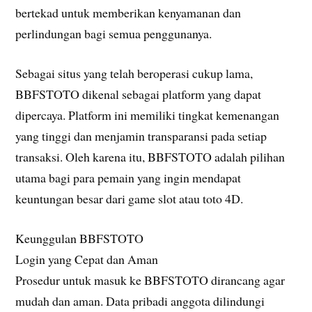
bertekad untuk memberikan kenyamanan dan
perlindungan bagi semua penggunanya.
Sebagai situs yang telah beroperasi cukup lama,
BBFSTOTO dikenal sebagai platform yang dapat
dipercaya. Platform ini memiliki tingkat kemenangan
yang tinggi dan menjamin transparansi pada setiap
transaksi. Oleh karena itu, BBFSTOTO adalah pilihan
utama bagi para pemain yang ingin mendapat
keuntungan besar dari game slot atau toto 4D.
Keunggulan BBFSTOTO
Login yang Cepat dan Aman
Prosedur untuk masuk ke BBFSTOTO dirancang agar
mudah dan aman. Data pribadi anggota dilindungi