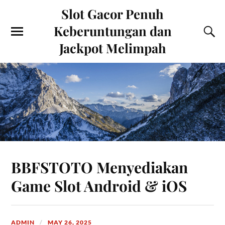
Slot Gacor Penuh
Keberuntungan dan
Jackpot Melimpah
BBFSTOTO Menyediakan
Game Slot Android & iOS
ADMIN
MAY 26, 2025