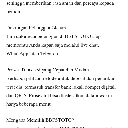
sehingga memberikan rasa aman dan percaya kepada
pemain.
Dukungan Pelanggan 24 Jam
Tim dukungan pelanggan di BBFSTOTO siap
membantu Anda kapan saja melalui live chat,
WhatsApp, atau Telegram.
Proses Transaksi yang Cepat dan Mudah
Berbagai pilihan metode untuk deposit dan penarikan
tersedia, termasuk transfer bank lokal, dompet digital,
dan QRIS. Proses ini bisa diselesaikan dalam waktu
hanya beberapa menit.
Mengapa Memilih BBFSTOTO?