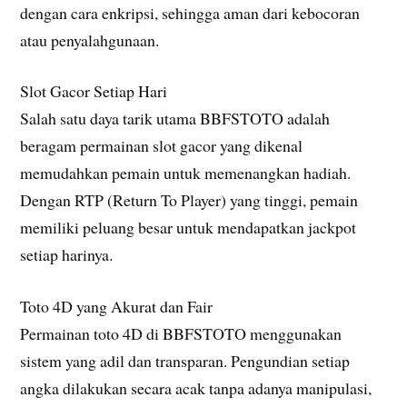
dengan cara enkripsi, sehingga aman dari kebocoran
atau penyalahgunaan.
Slot Gacor Setiap Hari
Salah satu daya tarik utama BBFSTOTO adalah
beragam permainan slot gacor yang dikenal
memudahkan pemain untuk memenangkan hadiah.
Dengan RTP (Return To Player) yang tinggi, pemain
memiliki peluang besar untuk mendapatkan jackpot
setiap harinya.
Toto 4D yang Akurat dan Fair
Permainan toto 4D di BBFSTOTO menggunakan
sistem yang adil dan transparan. Pengundian setiap
angka dilakukan secara acak tanpa adanya manipulasi,