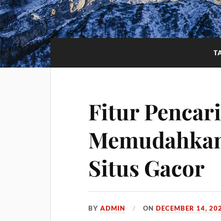
T
Fitur Pencar
Memudahkan
Situs Gacor
BY
ADMIN
ON
DECEMBER 14, 20