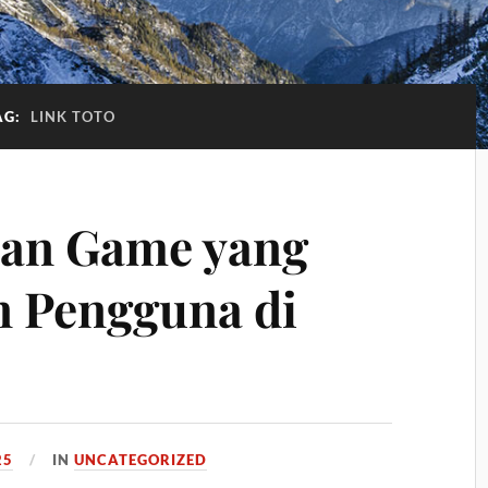
AG:
LINK TOTO
ian Game yang
 Pengguna di
25
IN
UNCATEGORIZED