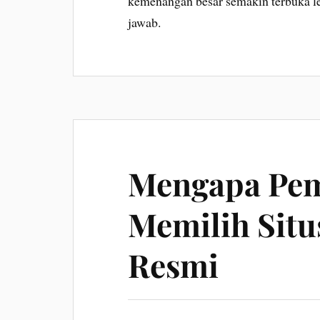
kemenangan besar semakin terbuka le
jawab.
Mengapa Pem
Memilih Situ
Resmi