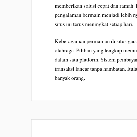
memberikan solusi cepat dan ramah. D
pengalaman bermain menjadi lebih n
situs ini terus meningkat setiap hari.
Keberagaman permainan di situs gacor
olahraga. Pilihan yang lengkap memu
dalam satu platform. Sistem pembaya
transaksi lancar tanpa hambatan. Itul
banyak orang.