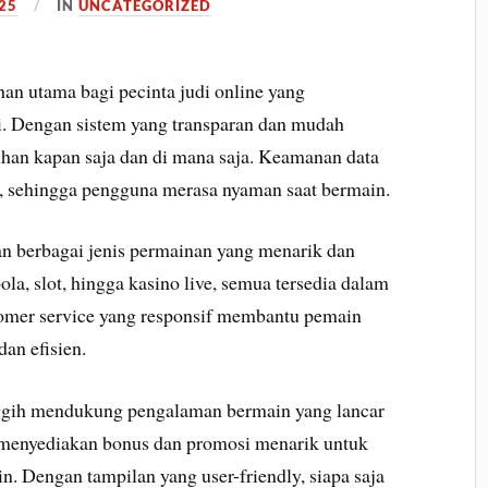
25
IN
UNCATEGORIZED
han utama bagi pecinta judi online yang
. Dengan sistem yang transparan dan mudah
han kapan saja dan di mana saja. Keamanan data
a, sehingga pengguna merasa nyaman saat bermain.
kan berbagai jenis permainan yang menarik dan
la, slot, hingga kasino live, semua tersedia dalam
ustomer service yang responsif membantu pemain
an efisien.
ggih mendukung pengalaman bermain yang lancar
 menyediakan bonus dan promosi menarik untuk
 Dengan tampilan yang user-friendly, siapa saja