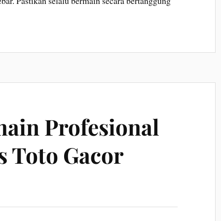
bar. Pastikan selalu bermain secara bertanggung
ain Profesional
s Toto Gacor