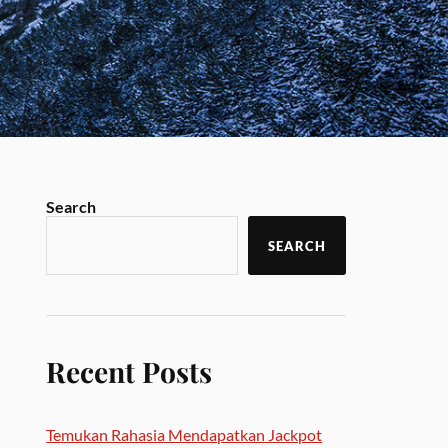
Search
SEARCH
Recent Posts
Temukan Rahasia Mendapatkan Jackpot