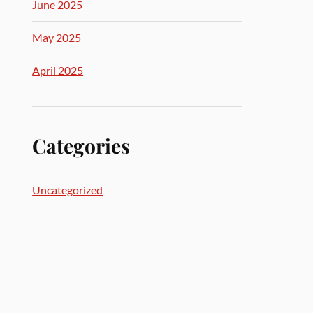
June 2025
May 2025
April 2025
Categories
Uncategorized