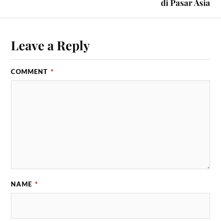
di Pasar Asia
Leave a Reply
COMMENT
*
NAME
*