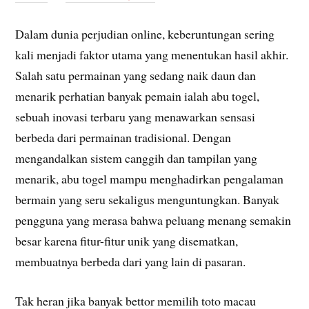
Dalam dunia perjudian online, keberuntungan sering
kali menjadi faktor utama yang menentukan hasil akhir.
Salah satu permainan yang sedang naik daun dan
menarik perhatian banyak pemain ialah abu togel,
sebuah inovasi terbaru yang menawarkan sensasi
berbeda dari permainan tradisional. Dengan
mengandalkan sistem canggih dan tampilan yang
menarik, abu togel mampu menghadirkan pengalaman
bermain yang seru sekaligus menguntungkan. Banyak
pengguna yang merasa bahwa peluang menang semakin
besar karena fitur-fitur unik yang disematkan,
membuatnya berbeda dari yang lain di pasaran.
Tak heran jika banyak bettor memilih toto macau