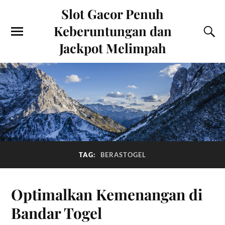
Slot Gacor Penuh
Keberuntungan dan
Jackpot Melimpah
TAG:
BERASTOGEL
Optimalkan Kemenangan di
Bandar Togel