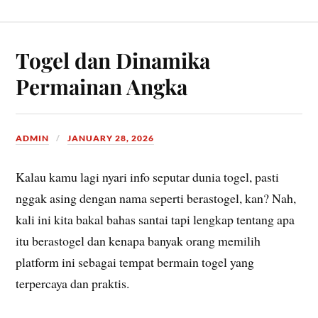
Togel dan Dinamika
Permainan Angka
ADMIN
JANUARY 28, 2026
Kalau kamu lagi nyari info seputar dunia togel, pasti
nggak asing dengan nama seperti berastogel, kan? Nah,
kali ini kita bakal bahas santai tapi lengkap tentang apa
itu berastogel dan kenapa banyak orang memilih
platform ini sebagai tempat bermain togel yang
terpercaya dan praktis.