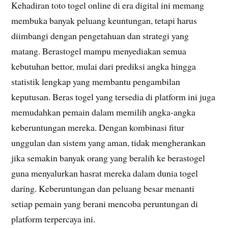
Kehadiran toto togel online di era digital ini memang
membuka banyak peluang keuntungan, tetapi harus
diimbangi dengan pengetahuan dan strategi yang
matang. Berastogel mampu menyediakan semua
kebutuhan bettor, mulai dari prediksi angka hingga
statistik lengkap yang membantu pengambilan
keputusan. Beras togel yang tersedia di platform ini juga
memudahkan pemain dalam memilih angka-angka
keberuntungan mereka. Dengan kombinasi fitur
unggulan dan sistem yang aman, tidak mengherankan
jika semakin banyak orang yang beralih ke berastogel
guna menyalurkan hasrat mereka dalam dunia togel
daring. Keberuntungan dan peluang besar menanti
setiap pemain yang berani mencoba peruntungan di
platform terpercaya ini.