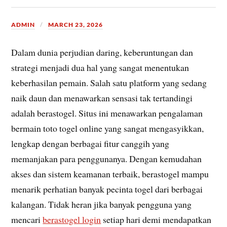
ADMIN
MARCH 23, 2026
Dalam dunia perjudian daring, keberuntungan dan
strategi menjadi dua hal yang sangat menentukan
keberhasilan pemain. Salah satu platform yang sedang
naik daun dan menawarkan sensasi tak tertandingi
adalah berastogel. Situs ini menawarkan pengalaman
bermain toto togel online yang sangat mengasyikkan,
lengkap dengan berbagai fitur canggih yang
memanjakan para penggunanya. Dengan kemudahan
akses dan sistem keamanan terbaik, berastogel mampu
menarik perhatian banyak pecinta togel dari berbagai
kalangan. Tidak heran jika banyak pengguna yang
mencari
berastogel login
setiap hari demi mendapatkan