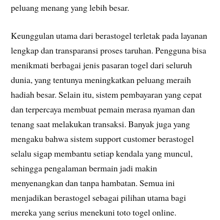
peluang menang yang lebih besar.
Keunggulan utama dari berastogel terletak pada layanan
lengkap dan transparansi proses taruhan. Pengguna bisa
menikmati berbagai jenis pasaran togel dari seluruh
dunia, yang tentunya meningkatkan peluang meraih
hadiah besar. Selain itu, sistem pembayaran yang cepat
dan terpercaya membuat pemain merasa nyaman dan
tenang saat melakukan transaksi. Banyak juga yang
mengaku bahwa sistem support customer berastogel
selalu sigap membantu setiap kendala yang muncul,
sehingga pengalaman bermain jadi makin
menyenangkan dan tanpa hambatan. Semua ini
menjadikan berastogel sebagai pilihan utama bagi
mereka yang serius menekuni toto togel online.