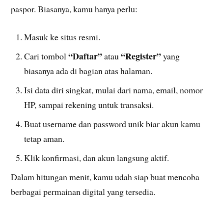
paspor. Biasanya, kamu hanya perlu:
Masuk ke situs resmi.
“Daftar”
“Register”
Cari tombol
atau
yang
biasanya ada di bagian atas halaman.
Isi data diri singkat, mulai dari nama, email, nomor
HP, sampai rekening untuk transaksi.
Buat username dan password unik biar akun kamu
tetap aman.
Klik konfirmasi, dan akun langsung aktif.
Dalam hitungan menit, kamu udah siap buat mencoba
berbagai permainan digital yang tersedia.