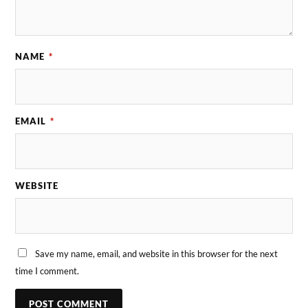
NAME
*
EMAIL
*
WEBSITE
Save my name, email, and website in this browser for the next
time I comment.