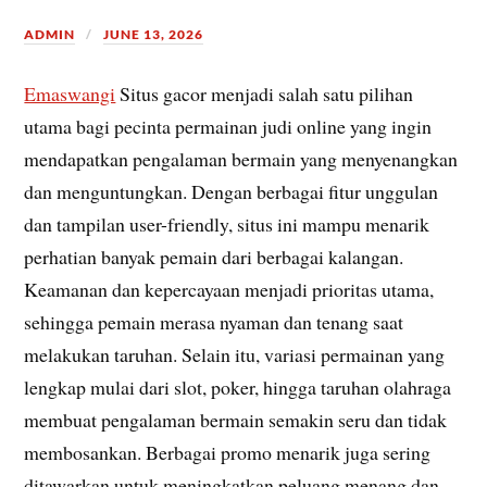
ADMIN
JUNE 13, 2026
Emaswangi
Situs gacor menjadi salah satu pilihan
utama bagi pecinta permainan judi online yang ingin
mendapatkan pengalaman bermain yang menyenangkan
dan menguntungkan. Dengan berbagai fitur unggulan
dan tampilan user-friendly, situs ini mampu menarik
perhatian banyak pemain dari berbagai kalangan.
Keamanan dan kepercayaan menjadi prioritas utama,
sehingga pemain merasa nyaman dan tenang saat
melakukan taruhan. Selain itu, variasi permainan yang
lengkap mulai dari slot, poker, hingga taruhan olahraga
membuat pengalaman bermain semakin seru dan tidak
membosankan. Berbagai promo menarik juga sering
ditawarkan untuk meningkatkan peluang menang dan