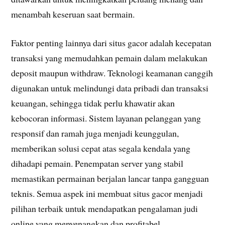
menambah keseruan saat bermain.
Faktor penting lainnya dari situs gacor adalah kecepatan
transaksi yang memudahkan pemain dalam melakukan
deposit maupun withdraw. Teknologi keamanan canggih
digunakan untuk melindungi data pribadi dan transaksi
keuangan, sehingga tidak perlu khawatir akan
kebocoran informasi. Sistem layanan pelanggan yang
responsif dan ramah juga menjadi keunggulan,
memberikan solusi cepat atas segala kendala yang
dihadapi pemain. Penempatan server yang stabil
memastikan permainan berjalan lancar tanpa gangguan
teknis. Semua aspek ini membuat situs gacor menjadi
pilihan terbaik untuk mendapatkan pengalaman judi
online yang menyenangkan dan profitabel.