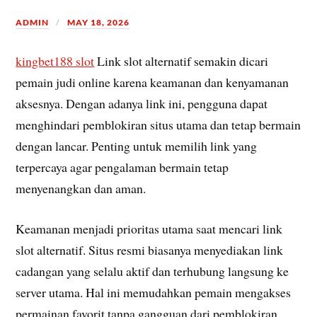
ADMIN
MAY 18, 2026
kingbet188 slot
Link slot alternatif semakin dicari
pemain judi online karena keamanan dan kenyamanan
aksesnya. Dengan adanya link ini, pengguna dapat
menghindari pemblokiran situs utama dan tetap bermain
dengan lancar. Penting untuk memilih link yang
terpercaya agar pengalaman bermain tetap
menyenangkan dan aman.
Keamanan menjadi prioritas utama saat mencari link
slot alternatif. Situs resmi biasanya menyediakan link
cadangan yang selalu aktif dan terhubung langsung ke
server utama. Hal ini memudahkan pemain mengakses
permainan favorit tanpa gangguan dari pemblokiran