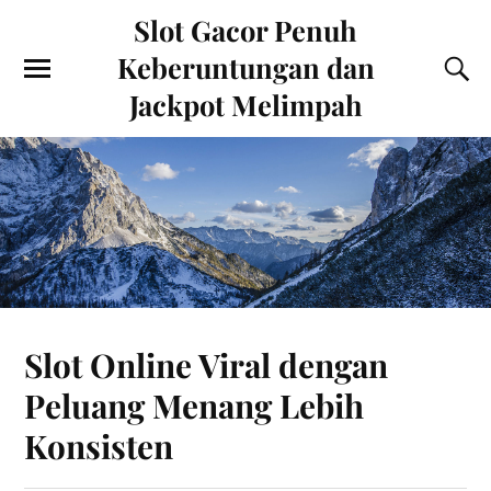
Slot Gacor Penuh
Keberuntungan dan
Jackpot Melimpah
Slot Online Viral dengan
Peluang Menang Lebih
Konsisten