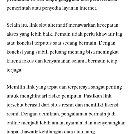
pemerintah atau penyedia layanan internet.
Selain itu, link slot alternatif menawarkan kecepatan
akses yang lebih baik. Pemain tidak perlu khawatir lag
atau koneksi terputus saat sedang bermain. Dengan
koneksi yang stabil, peluang menang bisa meningkat
karena fokus dan kenyamanan selama bermain tetap
terjaga.
Memilih link yang tepat dan terpercaya sangat penting
untuk menghindari risiko penipuan. Pastikan link
tersebut berasal dari situs resmi dan memiliki lisensi
resmi. Dengan demikian, pengalaman bermain judi
online menjadi lebih aman, nyaman, dan menyenangkan
tanpa khawatir kehilangan data atau uang.