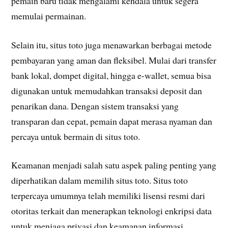
pemain baru tidak mengalami kendala untuk segera
memulai permainan.
Selain itu, situs toto juga menawarkan berbagai metode
pembayaran yang aman dan fleksibel. Mulai dari transfer
bank lokal, dompet digital, hingga e-wallet, semua bisa
digunakan untuk memudahkan transaksi deposit dan
penarikan dana. Dengan sistem transaksi yang
transparan dan cepat, pemain dapat merasa nyaman dan
percaya untuk bermain di situs toto.
Keamanan menjadi salah satu aspek paling penting yang
diperhatikan dalam memilih situs toto. Situs toto
terpercaya umumnya telah memiliki lisensi resmi dari
otoritas terkait dan menerapkan teknologi enkripsi data
untuk menjaga privasi dan keamanan informasi