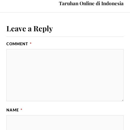
Taruhan Online di Indonesia
Leave a Reply
COMMENT
*
NAME
*