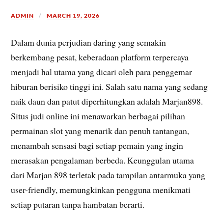
ADMIN
MARCH 19, 2026
Dalam dunia perjudian daring yang semakin
berkembang pesat, keberadaan platform terpercaya
menjadi hal utama yang dicari oleh para penggemar
hiburan berisiko tinggi ini. Salah satu nama yang sedang
naik daun dan patut diperhitungkan adalah Marjan898.
Situs judi online ini menawarkan berbagai pilihan
permainan slot yang menarik dan penuh tantangan,
menambah sensasi bagi setiap pemain yang ingin
merasakan pengalaman berbeda. Keunggulan utama
dari Marjan 898 terletak pada tampilan antarmuka yang
user-friendly, memungkinkan pengguna menikmati
setiap putaran tanpa hambatan berarti.