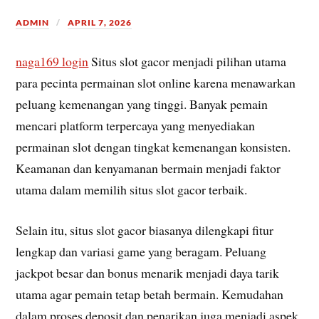
ADMIN
APRIL 7, 2026
naga169 login
Situs slot gacor menjadi pilihan utama
para pecinta permainan slot online karena menawarkan
peluang kemenangan yang tinggi. Banyak pemain
mencari platform terpercaya yang menyediakan
permainan slot dengan tingkat kemenangan konsisten.
Keamanan dan kenyamanan bermain menjadi faktor
utama dalam memilih situs slot gacor terbaik.
Selain itu, situs slot gacor biasanya dilengkapi fitur
lengkap dan variasi game yang beragam. Peluang
jackpot besar dan bonus menarik menjadi daya tarik
utama agar pemain tetap betah bermain. Kemudahan
dalam proses deposit dan penarikan juga menjadi aspek