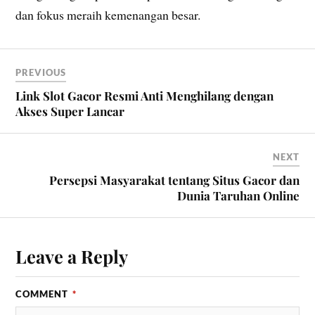
dan fokus meraih kemenangan besar.
PREVIOUS
Link Slot Gacor Resmi Anti Menghilang dengan
Akses Super Lancar
NEXT
Persepsi Masyarakat tentang Situs Gacor dan
Dunia Taruhan Online
Leave a Reply
COMMENT
*