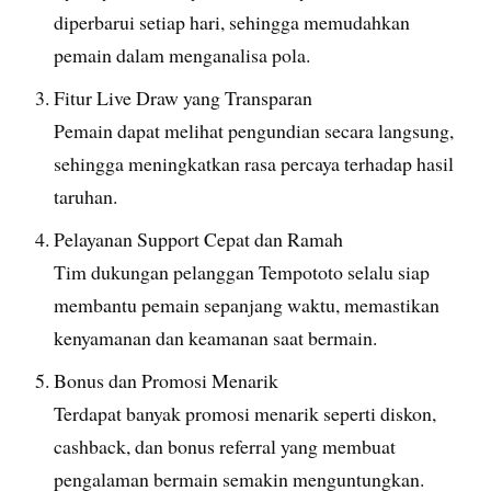
diperbarui setiap hari, sehingga memudahkan
pemain dalam menganalisa pola.
Fitur Live Draw yang Transparan
Pemain dapat melihat pengundian secara langsung,
sehingga meningkatkan rasa percaya terhadap hasil
taruhan.
Pelayanan Support Cepat dan Ramah
Tim dukungan pelanggan Tempototo selalu siap
membantu pemain sepanjang waktu, memastikan
kenyamanan dan keamanan saat bermain.
Bonus dan Promosi Menarik
Terdapat banyak promosi menarik seperti diskon,
cashback, dan bonus referral yang membuat
pengalaman bermain semakin menguntungkan.