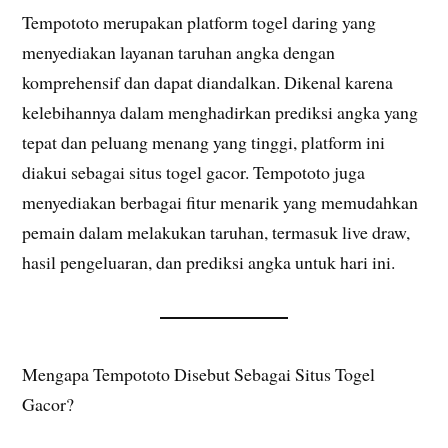
Tempototo merupakan platform togel daring yang
menyediakan layanan taruhan angka dengan
komprehensif dan dapat diandalkan. Dikenal karena
kelebihannya dalam menghadirkan prediksi angka yang
tepat dan peluang menang yang tinggi, platform ini
diakui sebagai situs togel gacor. Tempototo juga
menyediakan berbagai fitur menarik yang memudahkan
pemain dalam melakukan taruhan, termasuk live draw,
hasil pengeluaran, dan prediksi angka untuk hari ini.
Mengapa Tempototo Disebut Sebagai Situs Togel
Gacor?