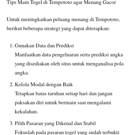
Tips Main Togel di Tempototo agar Menang Gacor
Untuk meningkatkan peluang menang di Tempototo,
berikut beberapa strategi yang dapat diterapkan:
Gunakan Data dan Prediksi
Manfaatkan data pengeluaran serta prediksi angka
yang disediakan oleh situs untuk menganalisa pola
angka.
Kelola Modal dengan Baik
Tetapkan batas taruhan setiap hari dan jangan
paksakan diri untuk bermain saat mengalami
kekalahan.
Pilih Pasaran yang Dikenal dan Stabil
Fokuslah pada pasaran togel yang sudah terbukti