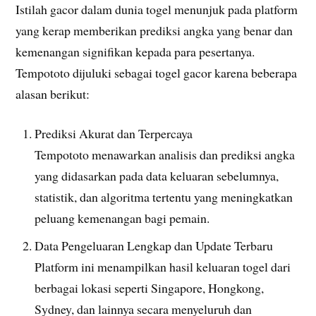
Istilah gacor dalam dunia togel menunjuk pada platform
yang kerap memberikan prediksi angka yang benar dan
kemenangan signifikan kepada para pesertanya.
Tempototo dijuluki sebagai togel gacor karena beberapa
alasan berikut:
Prediksi Akurat dan Terpercaya
Tempototo menawarkan analisis dan prediksi angka
yang didasarkan pada data keluaran sebelumnya,
statistik, dan algoritma tertentu yang meningkatkan
peluang kemenangan bagi pemain.
Data Pengeluaran Lengkap dan Update Terbaru
Platform ini menampilkan hasil keluaran togel dari
berbagai lokasi seperti Singapore, Hongkong,
Sydney, dan lainnya secara menyeluruh dan