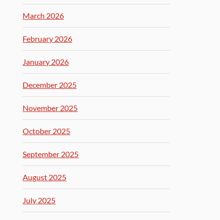
March 2026
February 2026
January 2026
December 2025
November 2025
October 2025
September 2025
August 2025
July 2025