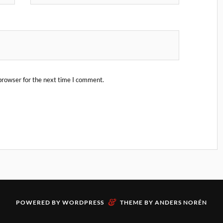
browser for the next time I comment.
&
POWERED BY
WORDPRESS
THEME BY
ANDERS NORÉN