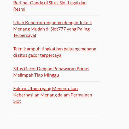
Berlipat Ganda di Situs Slot Legal dan
Resmi
Ubah Keberuntunganmu dengan Teknik
Menang Mudah di Slot777 yang Paling
Terpercaya!
Teknik ampuh tingkatkan peluang menang
di situs gacor terpercaya
Situs Gacor Dengan Penawaran Bonus
Melimpah Tiap Minggu
Faktor Utama yang Menentukan
Keberhasilan Menang dalam Permainan
Slot