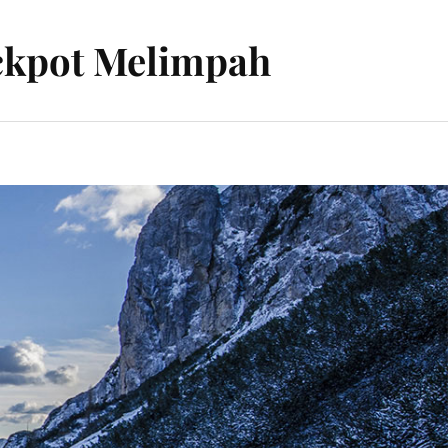
ckpot Melimpah