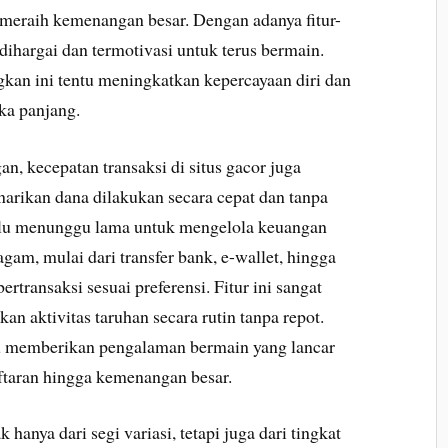
meraih kemenangan besar. Dengan adanya fitur-
 dihargai dan termotivasi untuk terus bermain.
an ini tentu meningkatkan kepercayaan diri dan
ka panjang.
n, kecepatan transaksi di situs gacor juga
narikan dana dilakukan secara cepat dan tanpa
rlu menunggu lama untuk mengelola keuangan
am, mulai dari transfer bank, e-wallet, hingga
rtransaksi sesuai preferensi. Fitur ini sangat
 aktivitas taruhan secara rutin tanpa repot.
u memberikan pengalaman bermain yang lancar
ftaran hingga kemenangan besar.
 hanya dari segi variasi, tetapi juga dari tingkat