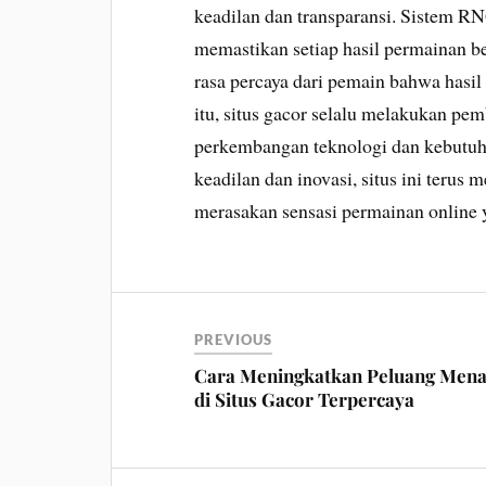
keadilan dan transparansi. Sistem 
memastikan setiap hasil permainan b
rasa percaya dari pemain bahwa hasil
itu, situs gacor selalu melakukan pe
perkembangan teknologi dan kebutu
keadilan dan inovasi, situs ini terus
merasakan sensasi permainan online 
PREVIOUS
Cara Meningkatkan Peluang Men
di Situs Gacor Terpercaya