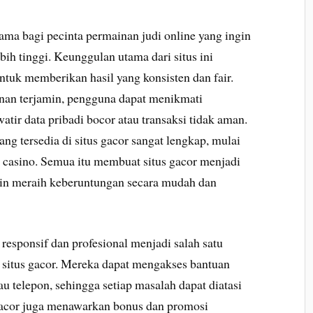
ama bagi pecinta permainan judi online yang ingin
h tinggi. Keunggulan utama dari situs ini
ntuk memberikan hasil yang konsisten dan fair.
anan terjamin, pengguna dapat menikmati
tir data pribadi bocor atau transaksi tidak aman.
ang tersedia di situs gacor sangat lengkap, mulai
ve casino. Semua itu membuat situs gacor menjadi
gin meraih keberuntungan secara mudah dan
responsif dan profesional menjadi salah satu
situs gacor. Mereka dapat mengakses bantuan
tau telepon, sehingga setiap masalah dapat diatasi
 gacor juga menawarkan bonus dan promosi