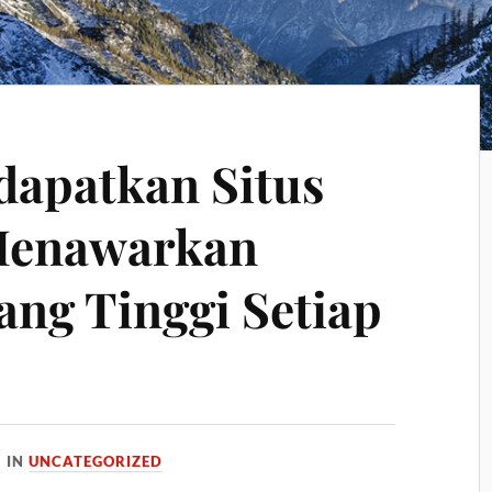
dapatkan Situs
Menawarkan
ng Tinggi Setiap
IN
UNCATEGORIZED