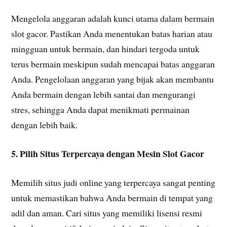
Mengelola anggaran adalah kunci utama dalam bermain
slot gacor. Pastikan Anda menentukan batas harian atau
mingguan untuk bermain, dan hindari tergoda untuk
terus bermain meskipun sudah mencapai batas anggaran
Anda. Pengelolaan anggaran yang bijak akan membantu
Anda bermain dengan lebih santai dan mengurangi
stres, sehingga Anda dapat menikmati permainan
dengan lebih baik.
5. Pilih Situs Terpercaya dengan Mesin Slot Gacor
Memilih situs judi online yang terpercaya sangat penting
untuk memastikan bahwa Anda bermain di tempat yang
adil dan aman. Cari situs yang memiliki lisensi resmi