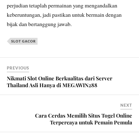
perjudian tetaplah permainan yang mengandalkan
keberuntungan, jadi pastikan untuk bermain dengan
bijak dan bertanggung jawab.
SLOT GACOR
PREVIOUS
Nikmati Slot Online Berkualitas dari Server
Thailand Asli Hanya di MEGAWIN288
NEXT
Cara Cerdas Memilih Situs Togel Online
Terpercaya untuk Pemain Pemula