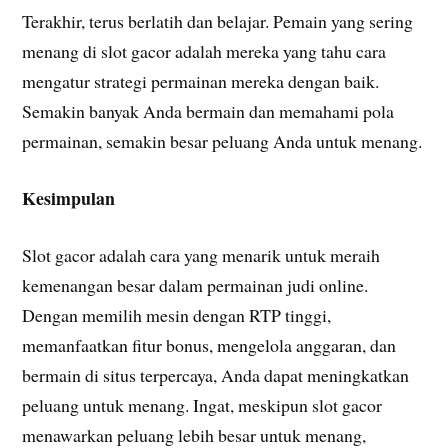
Terakhir, terus berlatih dan belajar. Pemain yang sering
menang di slot gacor adalah mereka yang tahu cara
mengatur strategi permainan mereka dengan baik.
Semakin banyak Anda bermain dan memahami pola
permainan, semakin besar peluang Anda untuk menang.
Kesimpulan
Slot gacor adalah cara yang menarik untuk meraih
kemenangan besar dalam permainan judi online.
Dengan memilih mesin dengan RTP tinggi,
memanfaatkan fitur bonus, mengelola anggaran, dan
bermain di situs terpercaya, Anda dapat meningkatkan
peluang untuk menang. Ingat, meskipun slot gacor
menawarkan peluang lebih besar untuk menang,