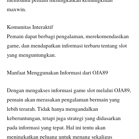
maxwin.
Komunitas Interaktif
Pemain dapat berbagi pengalaman, merekomendasikan
game, dan mendapatkan informasi terbaru tentang slot
yang menguntungkan.
Manfaat Menggunakan Informasi dari OJA89
Dengan mengakses informasi game slot melalui OJA89,
pemain akan merasakan pengalaman bermain yang
lebih terarah. Tidak hanya mengandalkan
keberuntungan, tetapi juga strategi yang didasarkan
pada informasi yang tepat. Hal ini tentu akan
meningkatkan peluang untuk menang sekaligus