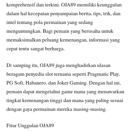
komprehensif dan terkini. OJA89 memiliki keunggulan
dalam hal kecepatan penyampaian berita, tips, trik, dan
intel tentang pola permainan yang sedang
menguntungkan. Bagi pemain yang berusaha untuk
memaksimalkan peluang kemenangan, informasi yang
cepat tentu sangat berharga.
Di samping itu, OJA89 juga menghadirkan ulasan
beragam penyedia slot ternama seperti Pragmatic Play,
PG Soft, Habanero, dan Joker Gaming. Dengan hal ini,
pemain dapat mengetahui game mana yang menawarkan
tingkat kemenangan tinggi dan mana yang paling sesuai
dengan gaya permainan mereka masing-masing.
Fitur Unggulan OJA89