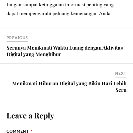
Jangan sampai ketinggalan informasi penting yang
dapat mempengaruhi peluang kemenangan Anda.
PREVIOUS
Serunya Menikmati Waktu Luang dengan Aktivitas
Digital yang Menghibur
NEXT
Menikmati Hiburan Digital yang Bikin Hari Lebih
Seru
Leave a Reply
COMMENT
*