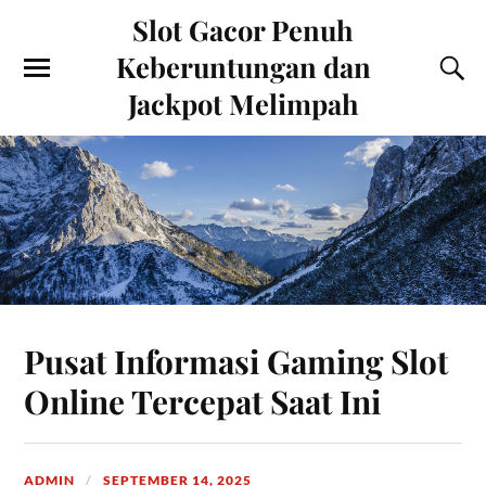
Slot Gacor Penuh
Keberuntungan dan
Jackpot Melimpah
Pusat Informasi Gaming Slot
Online Tercepat Saat Ini
ADMIN
SEPTEMBER 14, 2025